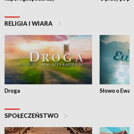
RELIGIA I WIARA
Droga
Słowo o Ewang
SPOŁECZEŃSTWO