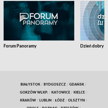
Forum Panoramy
Dzień dobry t
BIAŁYSTOK
/
BYDGOSZCZ
/
GDAŃSK
/
GORZÓW WLKP.
/
KATOWICE
/
KIELCE
/
KRAKÓW
/
LUBLIN
/
ŁÓDŹ
/
OLSZTYN
/