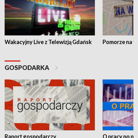
Wakacyjny Live z Telewizją Gdańsk
Pomorze na 
GOSPODARKA
Raport gospodarczy
O pracy po pr