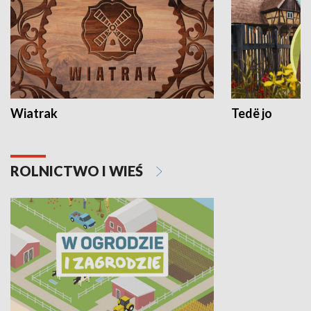
Wiatrak
Tedë jo
ROLNICTWO I WIEŚ