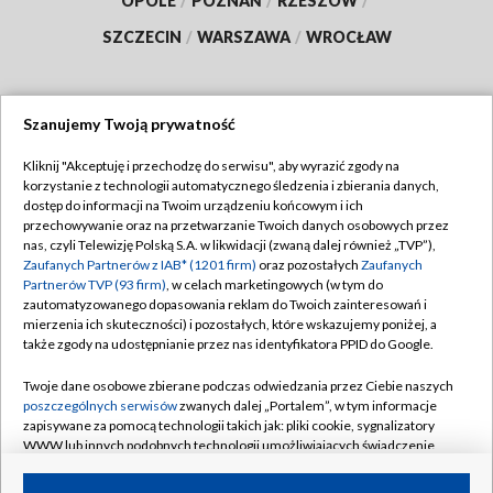
OPOLE
/
POZNAŃ
/
RZESZÓW
/
SZCZECIN
/
WARSZAWA
/
WROCŁAW
Szanujemy Twoją prywatność
Dołącz do nas:
Kliknij "Akceptuję i przechodzę do serwisu", aby wyrazić zgody na
korzystanie z technologii automatycznego śledzenia i zbierania danych,
TVP
dostęp do informacji na Twoim urządzeniu końcowym i ich
Abonament TVP
przechowywanie oraz na przetwarzanie Twoich danych osobowych przez
Regulamin TVP
nas, czyli Telewizję Polską S.A. w likwidacji (zwaną dalej również „TVP”),
Emisja w TVP
Zaufanych Partnerów z IAB* (1201 firm)
oraz pozostałych
Zaufanych
Polityka prywatności
Partnerów TVP (93 firm)
, w celach marketingowych (w tym do
Centrum informacji TVP
Moje zgody
zautomatyzowanego dopasowania reklam do Twoich zainteresowań i
mierzenia ich skuteczności) i pozostałych, które wskazujemy poniżej, a
Naziemna Telewizja Cyfrowa
Pomoc
także zgody na udostępnianie przez nas identyfikatora PPID do Google.
Sklep TVP
Biuro reklamy
Twoje dane osobowe zbierane podczas odwiedzania przez Ciebie naszych
Rada Programowa
poszczególnych serwisów
zwanych dalej „Portalem”, w tym informacje
Kontakt
zapisywane za pomocą technologii takich jak: pliki cookie, sygnalizatory
System NOS
WWW lub innych podobnych technologii umożliwiających świadczenie
dopasowanych i bezpiecznych usług, personalizację treści oraz reklam,
Informacje o nadawcy
Kanały
udostępnianie funkcji mediów społecznościowych oraz analizowanie