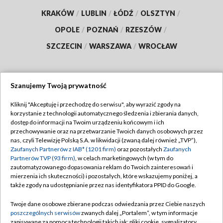
KRAKÓW
/
LUBLIN
/
ŁÓDŹ
/
OLSZTYN
/
OPOLE
/
POZNAŃ
/
RZESZÓW
/
SZCZECIN
/
WARSZAWA
/
WROCŁAW
Szanujemy Twoją prywatność
Dołącz do nas:
Kliknij "Akceptuję i przechodzę do serwisu", aby wyrazić zgody na
korzystanie z technologii automatycznego śledzenia i zbierania danych,
TVP
dostęp do informacji na Twoim urządzeniu końcowym i ich
Abonament TVP
przechowywanie oraz na przetwarzanie Twoich danych osobowych przez
Regulamin TVP
nas, czyli Telewizję Polską S.A. w likwidacji (zwaną dalej również „TVP”),
Emisja w TVP
Polityka prywatności
Zaufanych Partnerów z IAB* (1201 firm)
oraz pozostałych
Zaufanych
Partnerów TVP (93 firm)
, w celach marketingowych (w tym do
Centrum informacji TVP
Moje zgody
zautomatyzowanego dopasowania reklam do Twoich zainteresowań i
mierzenia ich skuteczności) i pozostałych, które wskazujemy poniżej, a
Naziemna Telewizja Cyfrowa
Pomoc
także zgody na udostępnianie przez nas identyfikatora PPID do Google.
Sklep TVP
Biuro reklamy
Twoje dane osobowe zbierane podczas odwiedzania przez Ciebie naszych
Rada Programowa
Kontakt
poszczególnych serwisów
zwanych dalej „Portalem”, w tym informacje
zapisywane za pomocą technologii takich jak: pliki cookie, sygnalizatory