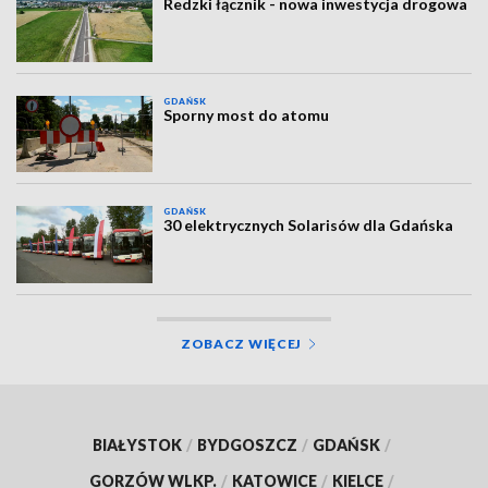
Redzki łącznik - nowa inwestycja drogowa
GDAŃSK
Sporny most do atomu
GDAŃSK
30 elektrycznych Solarisów dla Gdańska
ZOBACZ WIĘCEJ
BIAŁYSTOK
/
BYDGOSZCZ
/
GDAŃSK
/
GORZÓW WLKP.
/
KATOWICE
/
KIELCE
/