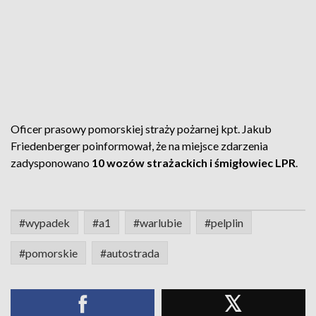
Oficer prasowy pomorskiej straży pożarnej kpt. Jakub
Friedenberger poinformował, że na miejsce zdarzenia
zadysponowano
10 wozów strażackich i śmigłowiec LPR
.
#wypadek
#a1
#warlubie
#pelplin
#pomorskie
#autostrada