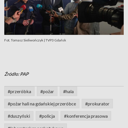
Fot. Tomasz Sieliwończyk | TVP3 Gdańsk
Źródło: PAP
#przeróbka
#pożar
#hala
#pożar hali na gdańskiej przeróbce
#prokurator
#duszyński
#policja
#konferencja prasowa