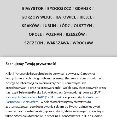
BIAŁYSTOK
/
BYDGOSZCZ
/
GDAŃSK
/
GORZÓW WLKP.
/
KATOWICE
/
KIELCE
/
KRAKÓW
/
LUBLIN
/
ŁÓDŹ
/
OLSZTYN
/
OPOLE
/
POZNAŃ
/
RZESZÓW
/
SZCZECIN
/
WARSZAWA
/
WROCŁAW
Szanujemy Twoją prywatność
Dołącz do nas:
Kliknij "Akceptuję i przechodzę do serwisu", aby wyrazić zgody na
korzystanie z technologii automatycznego śledzenia i zbierania danych,
TVP
dostęp do informacji na Twoim urządzeniu końcowym i ich
Abonament TVP
przechowywanie oraz na przetwarzanie Twoich danych osobowych przez
Regulamin TVP
nas, czyli Telewizję Polską S.A. w likwidacji (zwaną dalej również „TVP”),
Emisja w TVP
Polityka prywatności
Zaufanych Partnerów z IAB* (1201 firm)
oraz pozostałych
Zaufanych
Partnerów TVP (93 firm)
, w celach marketingowych (w tym do
Centrum informacji TVP
Moje zgody
zautomatyzowanego dopasowania reklam do Twoich zainteresowań i
mierzenia ich skuteczności) i pozostałych, które wskazujemy poniżej, a
Naziemna Telewizja Cyfrowa
Pomoc
także zgody na udostępnianie przez nas identyfikatora PPID do Google.