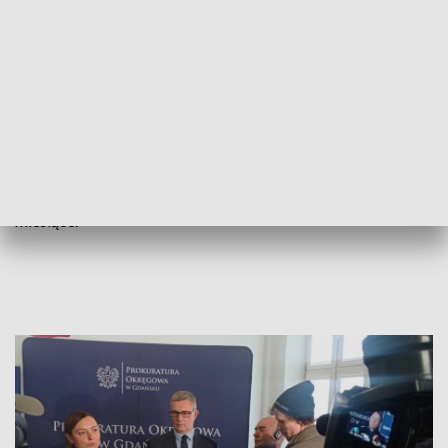
Podejrzani zostali już wytypowani
Policjanci wytypowali trzech podejrzanych - obywateli
Polski w wieku 27, 38 i 46 lat. Mężczyźni we wtorek zostali
zatrzymani w mieszkaniach w Gdańsku i w Ostrołęce (woj.
mazowieckie). Prok. Mariusz Duszyński z Prokuratury
Okręgowej w Gdańsku wyjaśnił, że wszyscy usłyszeli zarzuty
i decyzją sądu zostali w czwartek aresztowani na trzy
miesiące.