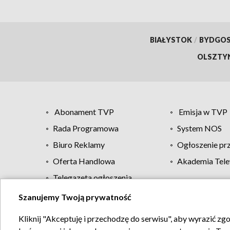
BIAŁYSTOK
/
BYDGO
OLSZTY
Abonament TVP
Emisja w TVP
Rada Programowa
System NOS
Biuro Reklamy
Ogłoszenie pr
Oferta Handlowa
Akademia Tele
Telegazeta ogłoszenia
Szanujemy Twoją prywatność
Regulamin TVP
Kliknij "Akceptuję i przechodzę do serwisu", aby wyrazić zg