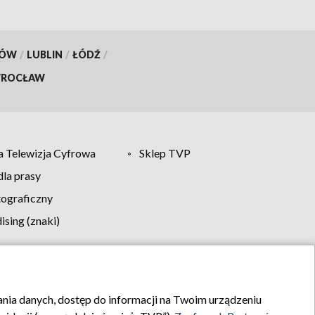
KÓW
/
LUBLIN
/
ŁÓDŹ
/
ROCŁAW
 Telewizja Cyfrowa
Sklep TVP
la prasy
tograficzny
sing (znaki)
klamy
Kontakt
rania danych, dostęp do informacji na Twoim urządzeniu