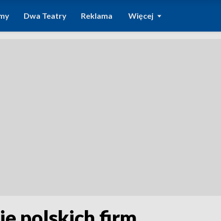
amy
Dwa Teatry
Reklama
Więcej
ie polskich firm