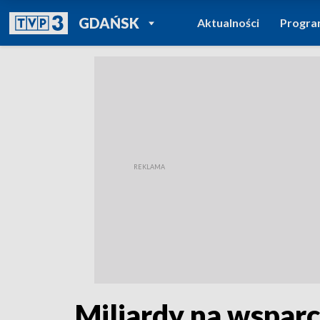
POWRÓT DO
GDAŃSK
Aktualności
Progr
TVP REGIONY
Miliardy na wsparc