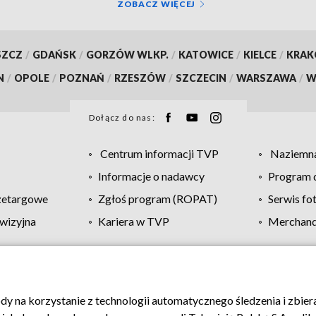
ZOBACZ WIĘCEJ
SZCZ
/
GDAŃSK
/
GORZÓW WLKP.
/
KATOWICE
/
KIELCE
/
KRA
N
/
OPOLE
/
POZNAŃ
/
RZESZÓW
/
SZCZECIN
/
WARSZAWA
/
W
Dołącz do nas:
Centrum informacji TVP
Naziemna
Informacje o nadawcy
Program d
zetargowe
Zgłoś program (ROPAT)
Serwis fo
wizyjna
Kariera w TVP
Merchandi
Polityka prywatności
Moje zgody
Pomoc
Biuro re
ody na korzystanie z technologii automatycznego śledzenia i zbie