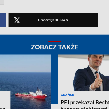
UDOSTĘPNIJ NA X
ZOBACZ TAKŻE
GDAŃSK
PEJ przekazał Bech
we
budowę elektrowni 