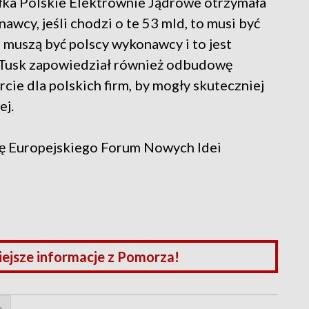
półka Polskie Elektrownie Jądrowe otrzymała
cy, jeśli chodzi o te 53 mld, to musi być
to muszą być polscy wykonawcy i to jest
d Tusk zapowiedział również odbudowę
cie dla polskich firm, by mogły skuteczniej
ej.
ję Europejskiego Forum Nowych Idei
iejsze informacje z Pomorza!
r