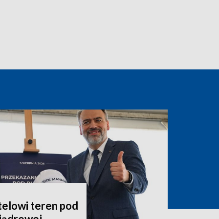
telowi teren pod
jądrowej