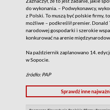
Zaznaczył, że to jest zadanie, jakie s
do wykonania. – Podwykonawcy, wykonaw
z Polski. To muszą być polskie firmy, 
możliwe – podkreślił premier. Donal
narodowej gospodarki i szerokie wspar
konkurować na arenie międzynarodow
Na październik zaplanowano 14. edyc
w Sopocie.
źródło: PAP
Sprawdź inne najważn
#pomorze #inwestycje #polskie #firmy #premie