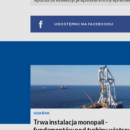
UDOSTĘPNIJ NA FACEBOOKU
GDAŃSK
Trwa instalacja monopali -
fundamentów pod turbiny wiatro