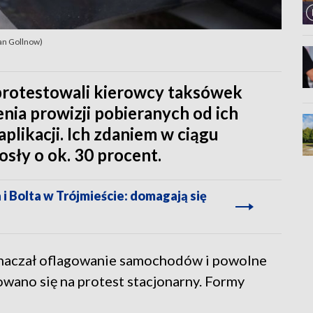
ian Gollnow)
 protestowali kierowcy taksówek
enia prowizji pobieranych od ich
plikacji. Ich zdaniem w ciągu
osły o ok. 30 procent.
 Bolta w Trójmieście: domagają się
znaczał oflagowanie samochodów i powolne
wano się na protest stacjonarny. Formy