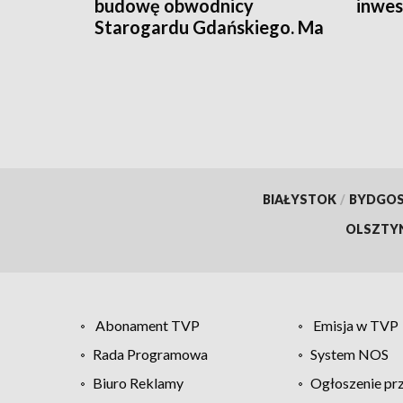
budowę obwodnicy
inwes
Starogardu Gdańskiego. Ma
odciążyć ruch w centrum
miasta
BIAŁYSTOK
/
BYDGO
OLSZTY
Abonament TVP
Emisja w TVP
Rada Programowa
System NOS
Biuro Reklamy
Ogłoszenie pr