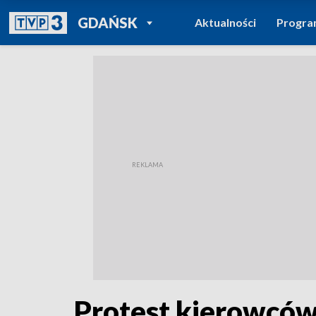
POWRÓT DO
GDAŃSK
Aktualności
Progr
TVP REGIONY
Protest kierowców