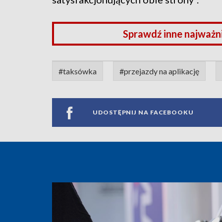
Sprawdź inne najważn
#taksówka
#przejazdy na aplikację
UDOSTĘPNIJ NA FACEBOOKU