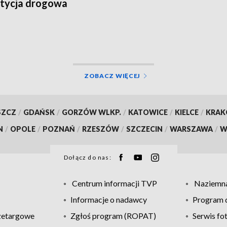
tycja drogowa
ZOBACZ WIĘCEJ
SZCZ
/
GDAŃSK
/
GORZÓW WLKP.
/
KATOWICE
/
KIELCE
/
KRA
N
/
OPOLE
/
POZNAŃ
/
RZESZÓW
/
SZCZECIN
/
WARSZAWA
/
W
Dołącz do nas:
Centrum informacji TVP
Naziemna
Informacje o nadawcy
Program d
zetargowe
Zgłoś program (ROPAT)
Serwis fo