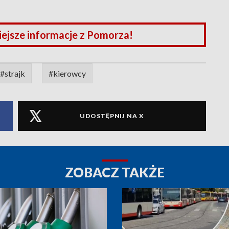
iejsze informacje z Pomorza!
#strajk
#kierowcy
UDOSTĘPNIJ NA X
ZOBACZ TAKŻE