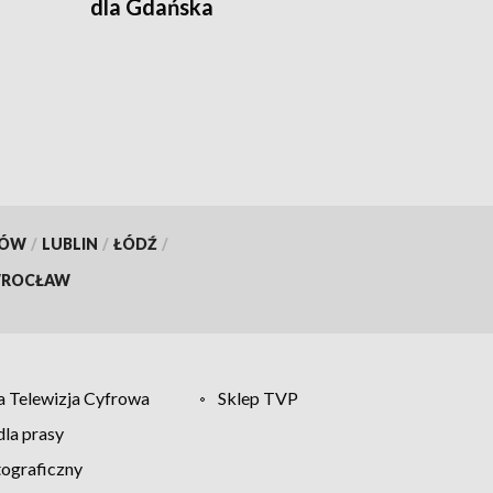
dla Gdańska
KÓW
/
LUBLIN
/
ŁÓDŹ
/
ROCŁAW
 Telewizja Cyfrowa
Sklep TVP
la prasy
tograficzny