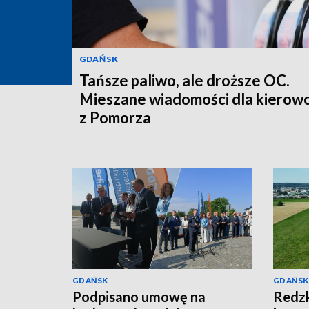
GDAŃSK
Tańsze paliwo, ale droższe OC.
Mieszane wiadomości dla kierow
z Pomorza
GDAŃSK
GDAŃSK
Podpisano umowę na
Redzk