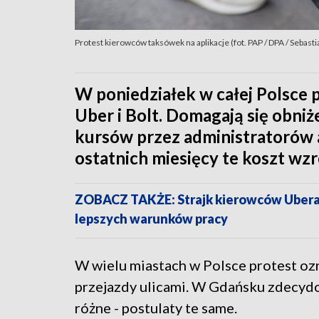
Protest kierowców taksówek na aplikacje (fot. PAP / DPA / Sebast
W poniedziałek w całej Polsce
Uber i Bolt. Domagają się obniż
kursów przez administratorów a
ostatnich miesięcy te koszt wzr
ZOBACZ TAKŻE: Strajk kierowców Ubera i
lepszych warunków pracy
W wielu miastach w Polsce protest o
przejazdy ulicami. W Gdańsku zdecydo
różne - postulaty te same.