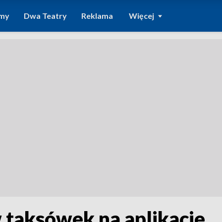
amy
Dwa Teatry
Reklama
Więcej
 taksówek na aplikacje