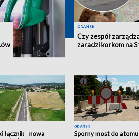
GDAŃSK
Czy zespół zarządz
ców
zaradzi korkom na 
GDAŃSK
i łącznik - nowa
Sporny most do atomu