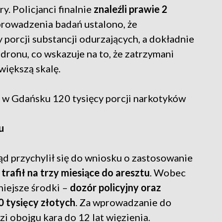
. Policjanci finalnie
znaleźli prawie 2
prowadzenia badań ustalono, że
y porcji substancji odurzających, a dokładnie
dronu, co wskazuje na to, że zatrzymani
 większą skalę.
w Gdańsku 120 tysięcy porcji narkotyków
du
 sąd przychylił się do wniosku o zastosowanie
rafił na trzy miesiące do aresztu
. Wobec
niejsze środki –
dozór policyjny oraz
 tysięcy złotych
. Za wprowadzanie do
zi obojgu kara do 12 lat więzienia.