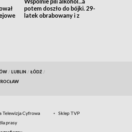
Wspólnie pili alkohol...a
bował
potem doszło do bójki. 29-
lejowe
latek obrabowany i z
obrażeniami głowy
KÓW
/
LUBLIN
/
ŁÓDŹ
/
ROCŁAW
 Telewizja Cyfrowa
Sklep TVP
la prasy
tograficzny