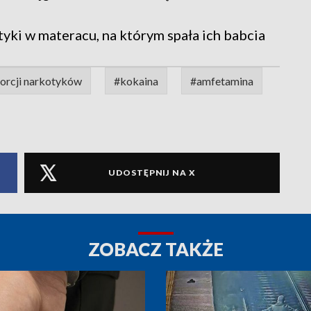
yki w materacu, na którym spała ich babcia
porcji narkotyków
#kokaina
#amfetamina
UDOSTĘPNIJ NA X
ZOBACZ TAKŻE