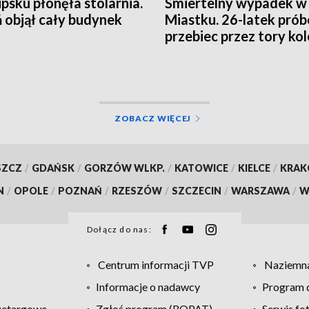
psku płonęła stolarnia.
Śmiertelny wypadek w
 objął cały budynek
Miastku. 26-latek pró
przebiec przez tory ko
ZOBACZ WIĘCEJ
SZCZ
/
GDAŃSK
/
GORZÓW WLKP.
/
KATOWICE
/
KIELCE
/
KRA
N
/
OPOLE
/
POZNAŃ
/
RZESZÓW
/
SZCZECIN
/
WARSZAWA
/
W
Dołącz do nas:
Centrum informacji TVP
Naziemna
Informacje o nadawcy
Program d
zetargowe
Zgłoś program (ROPAT)
Serwis fo