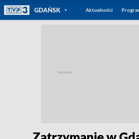
POWRÓT DO
GDAŃSK
Aktualności
Progr
TVP REGIONY
Zatrzymanie w Gdań