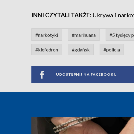
INNI CZYTALI TAKŻE:
Ukrywali narkot
#narkotyki
#marihuana
#5 tysięcy 
#klefedron
#gdańsk
#policja
UDOSTĘPNIJ NA FACEBOOKU