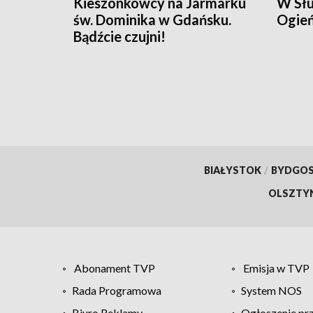
Kieszonkowcy na Jarmarku
W Słu
św. Dominika w Gdańsku.
Ogień
Bądźcie czujni!
BIAŁYSTOK
/
BYDGO
OLSZTY
Abonament TVP
Emisja w TVP
Rada Programowa
System NOS
Biuro Reklamy
Ogłoszenie pr