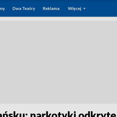
amy
Dwa Teatry
Reklama
Więcej
sku: narkotyki odkryte 