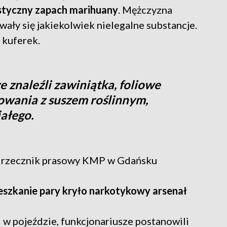
ystyczny zapach marihuany
. Mężczyzna
ały się jakiekolwiek nielegalne substancje.
 kuferek.
 znaleźli zawiniątka, foliowe
owania z suszem roślinnym,
iałego.
a, rzecznik prasowy KMP w Gdańsku
eszkanie pary kryło narkotykowy arsenał
i w pojeździe, funkcjonariusze postanowili