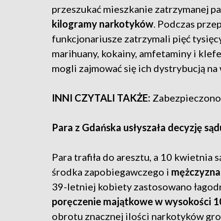
przeszukać mieszkanie zatrzymanej pary
kilogramy narkotyków
. Podczas prze
funkcjonariusze zatrzymali pięć tysięc
marihuany, kokainy, amfetaminy i klefe
mogli zajmować się ich dystrybucją na
INNI CZYTALI TAKŻE:
Zabezpieczono 
Para z Gdańska usłyszała decyzję są
Para trafiła do aresztu, a 10 kwietnia
środka zapobiegawczego i
mężczyzna t
39-letniej kobiety zastosowano łagod
poręczenie majątkowe w wysokości 10
obrotu znacznej ilości narkotyków gro