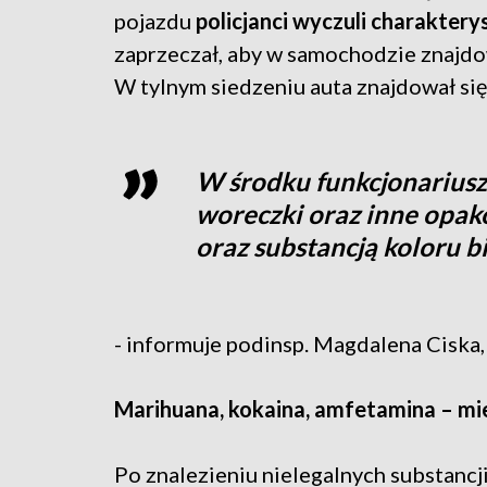
pojazdu
policjanci wyczuli charakter
zaprzeczał, aby w samochodzie znajdow
W tylnym siedzeniu auta znajdował się
W środku funkcjonariusze
woreczki oraz inne opak
oraz substancją koloru b
- informuje podinsp. Magdalena Cisk
Marihuana, kokaina, amfetamina – mi
P
o znalezieniu nielegalnych substancj