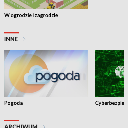
W ogrodzie i zagrodzie
INNE
Pogoda
Cyberbezpiec
ARCHIWUM