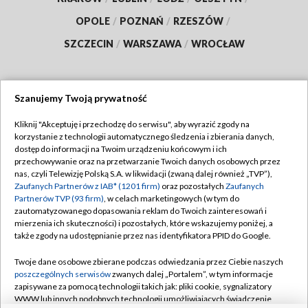
OPOLE
/
POZNAŃ
/
RZESZÓW
/
SZCZECIN
/
WARSZAWA
/
WROCŁAW
Szanujemy Twoją prywatność
Dołącz do nas:
Kliknij "Akceptuję i przechodzę do serwisu", aby wyrazić zgody na
korzystanie z technologii automatycznego śledzenia i zbierania danych,
TVP
dostęp do informacji na Twoim urządzeniu końcowym i ich
Abonament TVP
przechowywanie oraz na przetwarzanie Twoich danych osobowych przez
Regulamin TVP
nas, czyli Telewizję Polską S.A. w likwidacji (zwaną dalej również „TVP”),
Emisja w TVP
Zaufanych Partnerów z IAB* (1201 firm)
oraz pozostałych
Zaufanych
Polityka prywatności
Partnerów TVP (93 firm)
, w celach marketingowych (w tym do
Centrum informacji TVP
Moje zgody
zautomatyzowanego dopasowania reklam do Twoich zainteresowań i
mierzenia ich skuteczności) i pozostałych, które wskazujemy poniżej, a
Naziemna Telewizja Cyfrowa
Pomoc
także zgody na udostępnianie przez nas identyfikatora PPID do Google.
Sklep TVP
Biuro reklamy
Twoje dane osobowe zbierane podczas odwiedzania przez Ciebie naszych
Rada Programowa
poszczególnych serwisów
zwanych dalej „Portalem”, w tym informacje
Kontakt
zapisywane za pomocą technologii takich jak: pliki cookie, sygnalizatory
System NOS
WWW lub innych podobnych technologii umożliwiających świadczenie