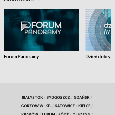
Forum Panoramy
Dzień dobry t
BIAŁYSTOK
/
BYDGOSZCZ
/
GDAŃSK
/
GORZÓW WLKP.
/
KATOWICE
/
KIELCE
/
KRAKÓW
/
LUBLIN
/
ŁÓDŹ
/
OLSZTYN
/