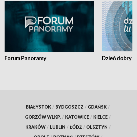
Forum Panoramy
Dzień dobry t
BIAŁYSTOK
/
BYDGOSZCZ
/
GDAŃSK
/
GORZÓW WLKP.
/
KATOWICE
/
KIELCE
/
KRAKÓW
/
LUBLIN
/
ŁÓDŹ
/
OLSZTYN
/