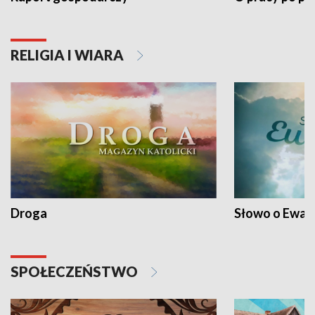
RELIGIA I WIARA
Droga
Słowo o Ewang
SPOŁECZEŃSTWO