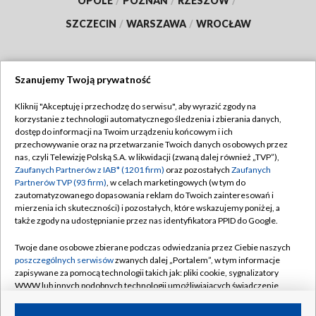
OPOLE
/
POZNAŃ
/
RZESZÓW
/
SZCZECIN
/
WARSZAWA
/
WROCŁAW
Szanujemy Twoją prywatność
Dołącz do nas:
Kliknij "Akceptuję i przechodzę do serwisu", aby wyrazić zgody na
korzystanie z technologii automatycznego śledzenia i zbierania danych,
TVP
dostęp do informacji na Twoim urządzeniu końcowym i ich
Abonament TVP
przechowywanie oraz na przetwarzanie Twoich danych osobowych przez
Regulamin TVP
nas, czyli Telewizję Polską S.A. w likwidacji (zwaną dalej również „TVP”),
Emisja w TVP
Zaufanych Partnerów z IAB* (1201 firm)
oraz pozostałych
Zaufanych
Polityka prywatności
Partnerów TVP (93 firm)
, w celach marketingowych (w tym do
Centrum informacji TVP
Moje zgody
zautomatyzowanego dopasowania reklam do Twoich zainteresowań i
mierzenia ich skuteczności) i pozostałych, które wskazujemy poniżej, a
Naziemna Telewizja Cyfrowa
Pomoc
także zgody na udostępnianie przez nas identyfikatora PPID do Google.
Sklep TVP
Biuro reklamy
Twoje dane osobowe zbierane podczas odwiedzania przez Ciebie naszych
Rada Programowa
poszczególnych serwisów
zwanych dalej „Portalem”, w tym informacje
Kontakt
zapisywane za pomocą technologii takich jak: pliki cookie, sygnalizatory
System NOS
WWW lub innych podobnych technologii umożliwiających świadczenie
dopasowanych i bezpiecznych usług, personalizację treści oraz reklam,
Informacje o nadawcy
Kanały
udostępnianie funkcji mediów społecznościowych oraz analizowanie