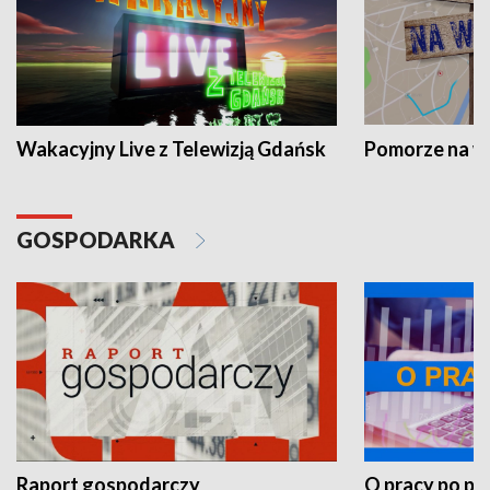
Wakacyjny Live z Telewizją Gdańsk
Pomorze na 
GOSPODARKA
Raport gospodarczy
O pracy po pr