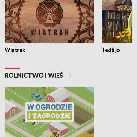
Wiatrak
Tedë jo
ROLNICTWO I WIEŚ