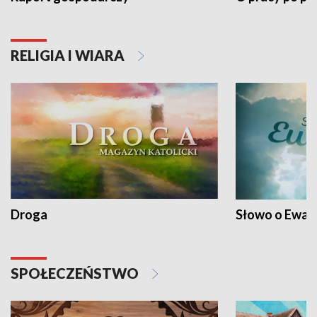
RELIGIA I WIARA
Droga
Słowo o Ewang
SPOŁECZEŃSTWO