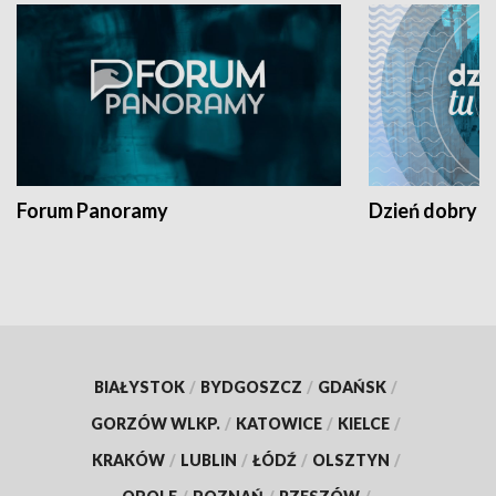
Forum Panoramy
Dzień dobry t
BIAŁYSTOK
/
BYDGOSZCZ
/
GDAŃSK
/
GORZÓW WLKP.
/
KATOWICE
/
KIELCE
/
KRAKÓW
/
LUBLIN
/
ŁÓDŹ
/
OLSZTYN
/