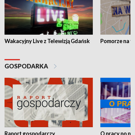
Wakacyjny Live z Telewizją Gdańsk
Pomorze na 
GOSPODARKA
Raport gospodarczy
O pracy po pr