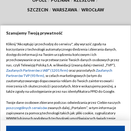
OPOLE
/
POZNAŃ
/
RZESZÓW
/
SZCZECIN
/
WARSZAWA
/
WROCŁAW
Szanujemy Twoją prywatność
Dołącz do nas:
Kliknij "Akceptuję i przechodzę do serwisu", aby wyrazić zgody na
korzystanie z technologii automatycznego śledzenia i zbierania danych,
TVP
dostęp do informacji na Twoim urządzeniu końcowym i ich
Abonament TVP
przechowywanie oraz na przetwarzanie Twoich danych osobowych przez
Regulamin TVP
nas, czyli Telewizję Polską S.A. w likwidacji (zwaną dalej również „TVP”),
Emisja w TVP
Zaufanych Partnerów z IAB* (1201 firm)
oraz pozostałych
Zaufanych
Polityka prywatności
Partnerów TVP (93 firm)
, w celach marketingowych (w tym do
Centrum informacji TVP
Moje zgody
zautomatyzowanego dopasowania reklam do Twoich zainteresowań i
mierzenia ich skuteczności) i pozostałych, które wskazujemy poniżej, a
Naziemna Telewizja Cyfrowa
Pomoc
także zgody na udostępnianie przez nas identyfikatora PPID do Google.
Sklep TVP
Biuro reklamy
Twoje dane osobowe zbierane podczas odwiedzania przez Ciebie naszych
Rada Programowa
poszczególnych serwisów
zwanych dalej „Portalem”, w tym informacje
Kontakt
zapisywane za pomocą technologii takich jak: pliki cookie, sygnalizatory
System NOS
WWW lub innych podobnych technologii umożliwiających świadczenie
dopasowanych i bezpiecznych usług, personalizację treści oraz reklam,
Informacje o nadawcy
Kanały
udostępnianie funkcji mediów społecznościowych oraz analizowanie