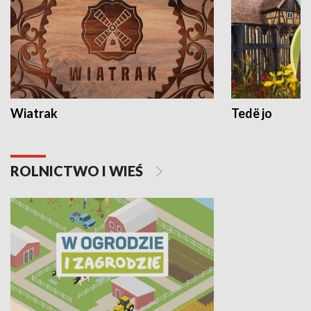
Wiatrak
Tedë jo
ROLNICTWO I WIEŚ