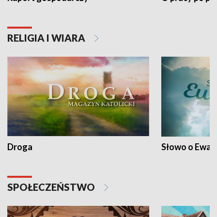
RELIGIA I WIARA
Droga
Słowo o Ewang
SPOŁECZEŃSTWO