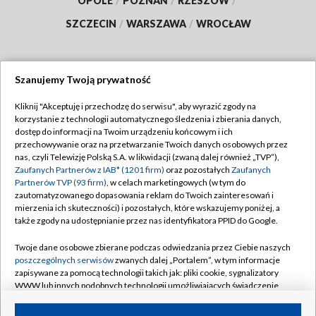
OPOLE
/
POZNAŃ
/
RZESZÓW
/
SZCZECIN
/
WARSZAWA
/
WROCŁAW
Szanujemy Twoją prywatność
Dołącz do nas:
Kliknij "Akceptuję i przechodzę do serwisu", aby wyrazić zgody na
korzystanie z technologii automatycznego śledzenia i zbierania danych,
TVP
dostęp do informacji na Twoim urządzeniu końcowym i ich
Abonament TVP
przechowywanie oraz na przetwarzanie Twoich danych osobowych przez
Regulamin TVP
nas, czyli Telewizję Polską S.A. w likwidacji (zwaną dalej również „TVP”),
Emisja w TVP
Zaufanych Partnerów z IAB* (1201 firm)
oraz pozostałych
Zaufanych
Polityka prywatności
Partnerów TVP (93 firm)
, w celach marketingowych (w tym do
Centrum informacji TVP
Moje zgody
zautomatyzowanego dopasowania reklam do Twoich zainteresowań i
mierzenia ich skuteczności) i pozostałych, które wskazujemy poniżej, a
Naziemna Telewizja Cyfrowa
Pomoc
także zgody na udostępnianie przez nas identyfikatora PPID do Google.
Sklep TVP
Biuro reklamy
Twoje dane osobowe zbierane podczas odwiedzania przez Ciebie naszych
Rada Programowa
poszczególnych serwisów
zwanych dalej „Portalem”, w tym informacje
Kontakt
zapisywane za pomocą technologii takich jak: pliki cookie, sygnalizatory
System NOS
WWW lub innych podobnych technologii umożliwiających świadczenie
dopasowanych i bezpiecznych usług, personalizację treści oraz reklam,
Informacje o nadawcy
Kanały
udostępnianie funkcji mediów społecznościowych oraz analizowanie