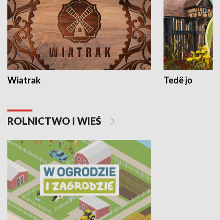
Wiatrak
Tedë jo
ROLNICTWO I WIEŚ