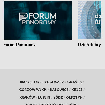
Forum Panoramy
Dzień dobry t
BIAŁYSTOK
/
BYDGOSZCZ
/
GDAŃSK
/
GORZÓW WLKP.
/
KATOWICE
/
KIELCE
/
KRAKÓW
/
LUBLIN
/
ŁÓDŹ
/
OLSZTYN
/