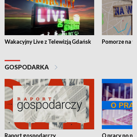
Wakacyjny Live z Telewizją Gdańsk
Pomorze na 
GOSPODARKA
Raport gospodarczy
O pracy po pr