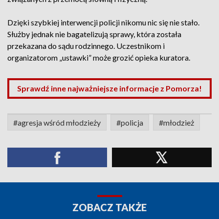
Dzięki szybkiej interwencji policji nikomu nic się nie stało.
Służby jednak nie bagatelizują sprawy, która została
przekazana do sądu rodzinnego. Uczestnikom i
organizatorom „ustawki” może grozić opieka kuratora.
Sprawdź inne najważniejsze informacje z Pomorza!
#agresja wśród młodzieży
#policja
#młodzież
ZOBACZ TAKŻE