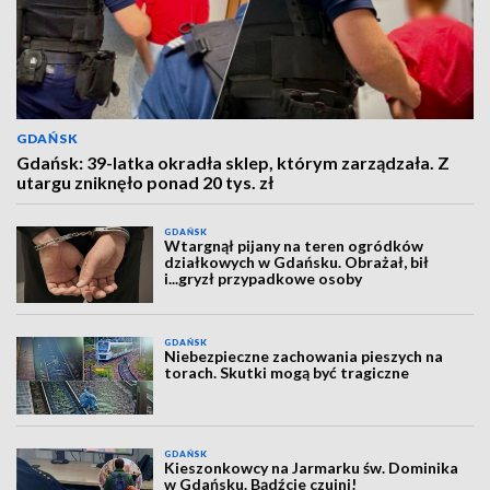
GDAŃSK
Gdańsk: 39-latka okradła sklep, którym zarządzała. Z
utargu zniknęło ponad 20 tys. zł
GDAŃSK
Wtargnął pijany na teren ogródków
działkowych w Gdańsku. Obrażał, bił
i...gryzł przypadkowe osoby
GDAŃSK
Niebezpieczne zachowania pieszych na
torach. Skutki mogą być tragiczne
GDAŃSK
Kieszonkowcy na Jarmarku św. Dominika
w Gdańsku. Bądźcie czujni!