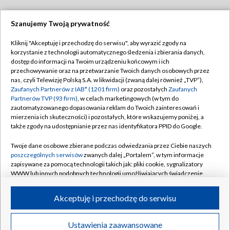
Szanujemy Twoją prywatność
Dołącz do nas:
Kliknij "Akceptuję i przechodzę do serwisu", aby wyrazić zgody na
korzystanie z technologii automatycznego śledzenia i zbierania danych,
TVP
dostęp do informacji na Twoim urządzeniu końcowym i ich
Abonament TVP
przechowywanie oraz na przetwarzanie Twoich danych osobowych przez
Regulamin TVP
nas, czyli Telewizję Polską S.A. w likwidacji (zwaną dalej również „TVP”),
Emisja w TVP
Polityka prywatności
Zaufanych Partnerów z IAB* (1201 firm)
oraz pozostałych
Zaufanych
Partnerów TVP (93 firm)
, w celach marketingowych (w tym do
Centrum informacji TVP
Moje zgody
zautomatyzowanego dopasowania reklam do Twoich zainteresowań i
mierzenia ich skuteczności) i pozostałych, które wskazujemy poniżej, a
Naziemna Telewizja Cyfrowa
Pomoc
także zgody na udostępnianie przez nas identyfikatora PPID do Google.
Sklep TVP
Biuro reklamy
Twoje dane osobowe zbierane podczas odwiedzania przez Ciebie naszych
Rada Programowa
Kontakt
poszczególnych serwisów
zwanych dalej „Portalem”, w tym informacje
zapisywane za pomocą technologii takich jak: pliki cookie, sygnalizatory
System NOS
WWW lub innych podobnych technologii umożliwiających świadczenie
dopasowanych i bezpiecznych usług, personalizację treści oraz reklam,
Informacje o nadawcy
Kanały
udostępnianie funkcji mediów społecznościowych oraz analizowanie
Akceptuję i przechodzę do serwisu
ruchu w Internecie.
Program dla prasy
©2026 Telewizja Polska S.A. w likwidacji
Biuro Reklamy
Twoje dane osobowe zbierane podczas odwiedzania przez Ciebie
Ustawienia zaawansowane
poszczególnych serwisów
na Portalu, takie jak adresy IP, identyfikatory