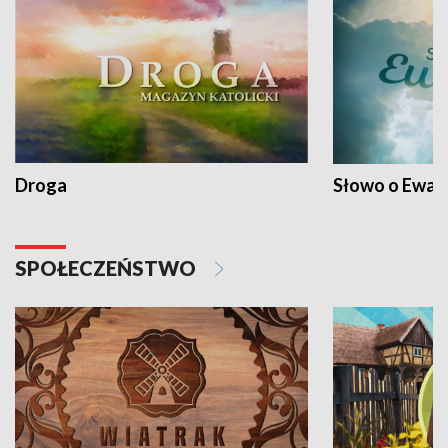
Droga
Słowo o Ewang
SPOŁECZEŃSTWO