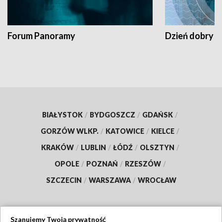
Forum Panoramy
Dzień dobry t
BIAŁYSTOK
/
BYDGOSZCZ
/
GDAŃSK
/
GORZÓW WLKP.
/
KATOWICE
/
KIELCE
/
KRAKÓW
/
LUBLIN
/
ŁÓDŹ
/
OLSZTYN
/
OPOLE
/
POZNAŃ
/
RZESZÓW
/
SZCZECIN
/
WARSZAWA
/
WROCŁAW
Szanujemy Twoją prywatność