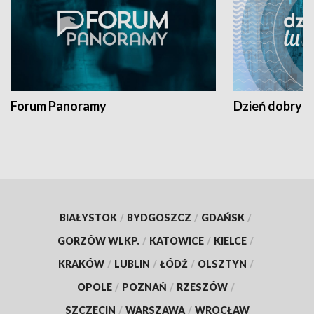
Forum Panoramy
Dzień dobry t
BIAŁYSTOK
/
BYDGOSZCZ
/
GDAŃSK
/
GORZÓW WLKP.
/
KATOWICE
/
KIELCE
/
KRAKÓW
/
LUBLIN
/
ŁÓDŹ
/
OLSZTYN
/
OPOLE
/
POZNAŃ
/
RZESZÓW
/
SZCZECIN
/
WARSZAWA
/
WROCŁAW