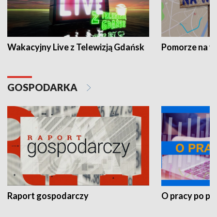
Wakacyjny Live z Telewizją Gdańsk
Pomorze na 
GOSPODARKA
Raport gospodarczy
O pracy po pr