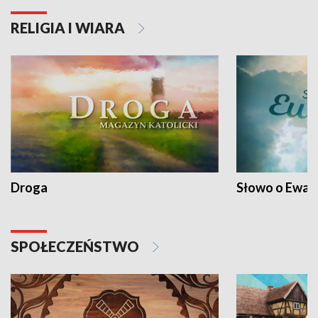
RELIGIA I WIARA
Droga
Słowo o Ewang
SPOŁECZEŃSTWO