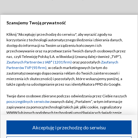
Szanujemy Twoją prywatność
Dołącz do nas:
Kliknij "Akceptuję i przechodzę do serwisu", aby wyrazić zgody na
korzystanie z technologii automatycznego śledzenia i zbierania danych,
TVP
dostęp do informacji na Twoim urządzeniu końcowym i ich
Abonament TVP
przechowywanie oraz na przetwarzanie Twoich danych osobowych przez
Regulamin TVP
nas, czyli Telewizję Polską S.A. w likwidacji (zwaną dalej również „TVP”),
Emisja w TVP
Zaufanych Partnerów z IAB* (1201 firm)
oraz pozostałych
Zaufanych
Polityka prywatności
Partnerów TVP (93 firm)
, w celach marketingowych (w tym do
Centrum informacji TVP
Moje zgody
zautomatyzowanego dopasowania reklam do Twoich zainteresowań i
mierzenia ich skuteczności) i pozostałych, które wskazujemy poniżej, a
Naziemna Telewizja Cyfrowa
Pomoc
także zgody na udostępnianie przez nas identyfikatora PPID do Google.
Sklep TVP
Biuro reklamy
Twoje dane osobowe zbierane podczas odwiedzania przez Ciebie naszych
Rada Programowa
poszczególnych serwisów
zwanych dalej „Portalem”, w tym informacje
Kontakt
zapisywane za pomocą technologii takich jak: pliki cookie, sygnalizatory
System NOS
WWW lub innych podobnych technologii umożliwiających świadczenie
dopasowanych i bezpiecznych usług, personalizację treści oraz reklam,
Informacje o nadawcy
Kanały
udostępnianie funkcji mediów społecznościowych oraz analizowanie
Akceptuję i przechodzę do serwisu
ruchu w Internecie.
Program dla prasy
©2026 Telewizja Polska S.A. w likwidacji