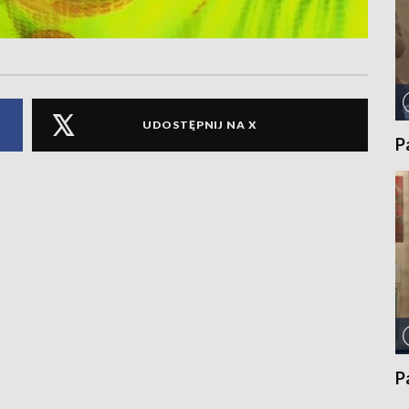
UDOSTĘPNIJ NA X
P
P