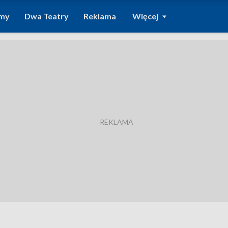
amy
Dwa Teatry
Reklama
Więcej