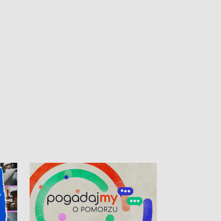
kibiców na trasie przejazdu peletonu
Tour de Pologne przez Kaszuby