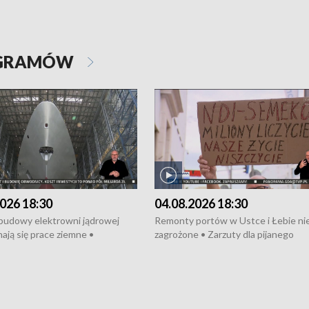
OGRAMÓW
026 18:30
04.08.2026 18:30
 budowy elektrowni jądrowej
Remonty portów w Ustce i Łebie ni
ają się prace ziemne •
zagrożone • Zarzuty dla pijanego
o umowę na budowę obwodnicy
kierowcy ciągnika • Protest
u Gdańskiego • Za kilka dni
poszkodowanych przez dewelopera
e ORP „Wicher” • 18 milionów
Gdyni • Milion zł dla dzieci z UCK od
a inwestycje w szkołach w Rumi
Cancer Fighters • Efekty wpisu Gdy
owie • Nowy sprzęt
Listę UNESCO • Kaszubscy kuczerz