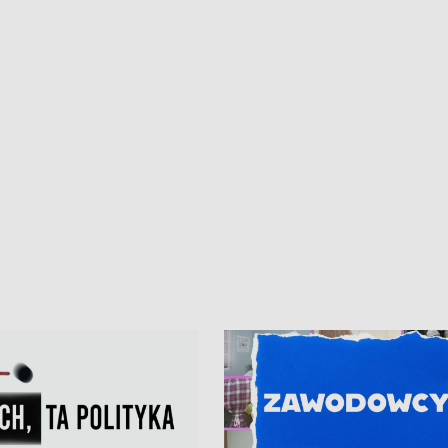
iczny dla Puckiego Szpitala • Na
witali Tour de Pologne
znów rekordowe upały