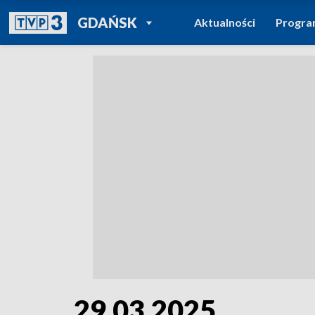
POWRÓT DO
GDAŃSK
Aktualności
Progr
TVP REGIONY
29.03.2025