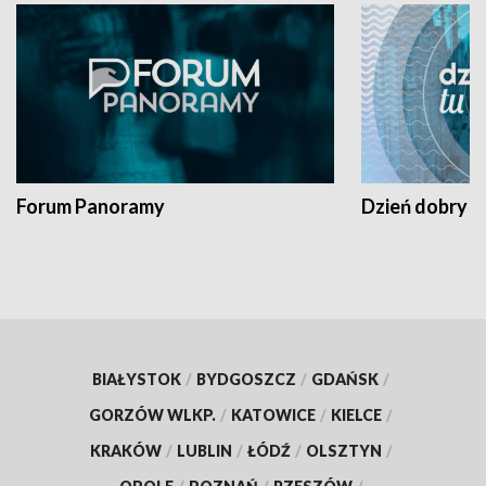
Forum Panoramy
Dzień dobry t
BIAŁYSTOK
/
BYDGOSZCZ
/
GDAŃSK
/
GORZÓW WLKP.
/
KATOWICE
/
KIELCE
/
KRAKÓW
/
LUBLIN
/
ŁÓDŹ
/
OLSZTYN
/