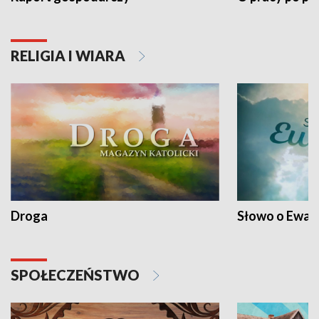
RELIGIA I WIARA
Droga
Słowo o Ewang
SPOŁECZEŃSTWO