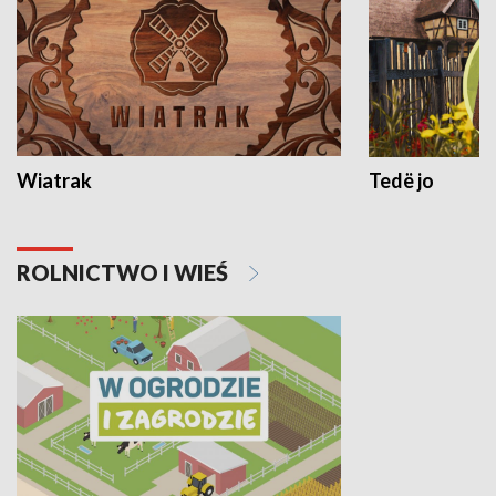
Wiatrak
Tedë jo
ROLNICTWO I WIEŚ