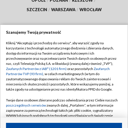
OPOLE
/
POZNAŃ
/
RZESZÓW
/
SZCZECIN
/
WARSZAWA
/
WROCŁAW
Szanujemy Twoją prywatność
Dołącz do nas:
Kliknij "Akceptuję i przechodzę do serwisu", aby wyrazić zgody na
korzystanie z technologii automatycznego śledzenia i zbierania danych,
TVP
dostęp do informacji na Twoim urządzeniu końcowym i ich
Abonament TVP
przechowywanie oraz na przetwarzanie Twoich danych osobowych przez
Regulamin TVP
nas, czyli Telewizję Polską S.A. w likwidacji (zwaną dalej również „TVP”),
Emisja w TVP
Zaufanych Partnerów z IAB* (1201 firm)
oraz pozostałych
Zaufanych
Polityka prywatności
Partnerów TVP (93 firm)
, w celach marketingowych (w tym do
Centrum informacji TVP
Moje zgody
zautomatyzowanego dopasowania reklam do Twoich zainteresowań i
mierzenia ich skuteczności) i pozostałych, które wskazujemy poniżej, a
Naziemna Telewizja Cyfrowa
Pomoc
także zgody na udostępnianie przez nas identyfikatora PPID do Google.
Sklep TVP
Biuro reklamy
Twoje dane osobowe zbierane podczas odwiedzania przez Ciebie naszych
Rada Programowa
poszczególnych serwisów
zwanych dalej „Portalem”, w tym informacje
Kontakt
zapisywane za pomocą technologii takich jak: pliki cookie, sygnalizatory
System NOS
WWW lub innych podobnych technologii umożliwiających świadczenie
dopasowanych i bezpiecznych usług, personalizację treści oraz reklam,
Informacje o nadawcy
Kanały
udostępnianie funkcji mediów społecznościowych oraz analizowanie