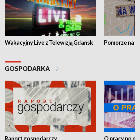
Wakacyjny Live z Telewizją Gdańsk
Pomorze na 
GOSPODARKA
Raport gospodarczy
O pracy po pr