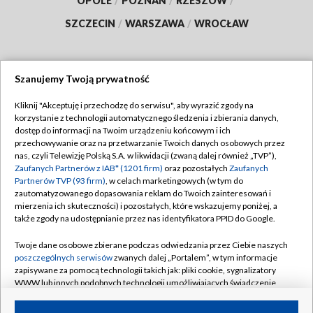
OPOLE
/
POZNAŃ
/
RZESZÓW
/
SZCZECIN
/
WARSZAWA
/
WROCŁAW
Szanujemy Twoją prywatność
Dołącz do nas:
Kliknij "Akceptuję i przechodzę do serwisu", aby wyrazić zgody na
korzystanie z technologii automatycznego śledzenia i zbierania danych,
TVP
dostęp do informacji na Twoim urządzeniu końcowym i ich
Abonament TVP
przechowywanie oraz na przetwarzanie Twoich danych osobowych przez
Regulamin TVP
nas, czyli Telewizję Polską S.A. w likwidacji (zwaną dalej również „TVP”),
Emisja w TVP
Zaufanych Partnerów z IAB* (1201 firm)
oraz pozostałych
Zaufanych
Polityka prywatności
Partnerów TVP (93 firm)
, w celach marketingowych (w tym do
Centrum informacji TVP
Moje zgody
zautomatyzowanego dopasowania reklam do Twoich zainteresowań i
mierzenia ich skuteczności) i pozostałych, które wskazujemy poniżej, a
Naziemna Telewizja Cyfrowa
Pomoc
także zgody na udostępnianie przez nas identyfikatora PPID do Google.
Sklep TVP
Biuro reklamy
Twoje dane osobowe zbierane podczas odwiedzania przez Ciebie naszych
Rada Programowa
poszczególnych serwisów
zwanych dalej „Portalem”, w tym informacje
Kontakt
zapisywane za pomocą technologii takich jak: pliki cookie, sygnalizatory
System NOS
WWW lub innych podobnych technologii umożliwiających świadczenie
dopasowanych i bezpiecznych usług, personalizację treści oraz reklam,
Informacje o nadawcy
Kanały
udostępnianie funkcji mediów społecznościowych oraz analizowanie