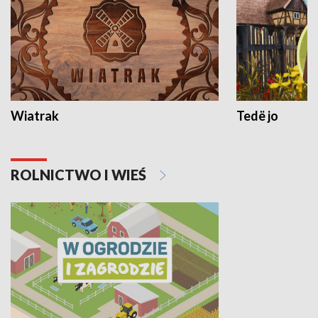
Wiatrak
Tedë jo
ROLNICTWO I WIEŚ