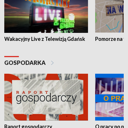
Wakacyjny Live z Telewizją Gdańsk
Pomorze na 
GOSPODARKA
Raport gospodarczy
O pracy po pr