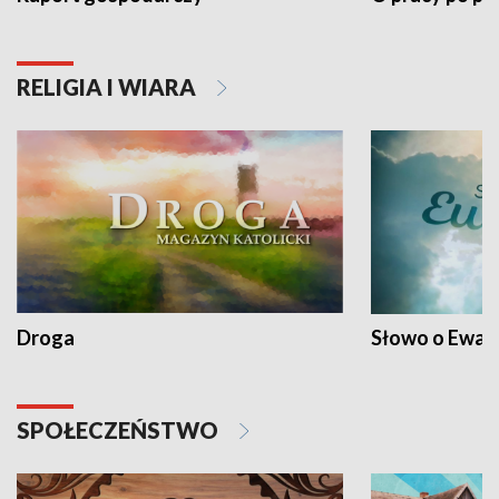
RELIGIA I WIARA
Droga
Słowo o Ewang
SPOŁECZEŃSTWO