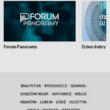
Forum Panoramy
Dzień dobry t
BIAŁYSTOK
/
BYDGOSZCZ
/
GDAŃSK
/
GORZÓW WLKP.
/
KATOWICE
/
KIELCE
/
KRAKÓW
/
LUBLIN
/
ŁÓDŹ
/
OLSZTYN
/