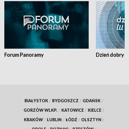
Forum Panoramy
Dzień dobry t
BIAŁYSTOK
/
BYDGOSZCZ
/
GDAŃSK
/
GORZÓW WLKP.
/
KATOWICE
/
KIELCE
/
KRAKÓW
/
LUBLIN
/
ŁÓDŹ
/
OLSZTYN
/