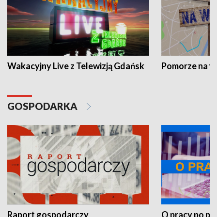
Wakacyjny Live z Telewizją Gdańsk
Pomorze na 
GOSPODARKA
Raport gospodarczy
O pracy po pr