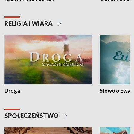
RELIGIA I WIARA
Droga
Słowo o Ewang
SPOŁECZEŃSTWO