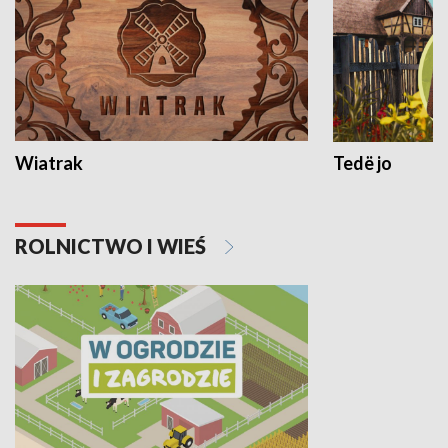
Wiatrak
Tedë jo
ROLNICTWO I WIEŚ