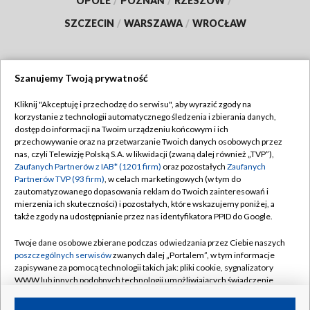
OPOLE
/
POZNAŃ
/
RZESZÓW
/
SZCZECIN
/
WARSZAWA
/
WROCŁAW
Szanujemy Twoją prywatność
Dołącz do nas:
Kliknij "Akceptuję i przechodzę do serwisu", aby wyrazić zgody na
korzystanie z technologii automatycznego śledzenia i zbierania danych,
TVP
dostęp do informacji na Twoim urządzeniu końcowym i ich
Abonament TVP
przechowywanie oraz na przetwarzanie Twoich danych osobowych przez
Regulamin TVP
nas, czyli Telewizję Polską S.A. w likwidacji (zwaną dalej również „TVP”),
Emisja w TVP
Zaufanych Partnerów z IAB* (1201 firm)
oraz pozostałych
Zaufanych
Polityka prywatności
Partnerów TVP (93 firm)
, w celach marketingowych (w tym do
Centrum informacji TVP
Moje zgody
zautomatyzowanego dopasowania reklam do Twoich zainteresowań i
mierzenia ich skuteczności) i pozostałych, które wskazujemy poniżej, a
Naziemna Telewizja Cyfrowa
Pomoc
także zgody na udostępnianie przez nas identyfikatora PPID do Google.
Sklep TVP
Biuro reklamy
Twoje dane osobowe zbierane podczas odwiedzania przez Ciebie naszych
Rada Programowa
poszczególnych serwisów
zwanych dalej „Portalem”, w tym informacje
Kontakt
zapisywane za pomocą technologii takich jak: pliki cookie, sygnalizatory
System NOS
WWW lub innych podobnych technologii umożliwiających świadczenie
dopasowanych i bezpiecznych usług, personalizację treści oraz reklam,
Informacje o nadawcy
Kanały
udostępnianie funkcji mediów społecznościowych oraz analizowanie