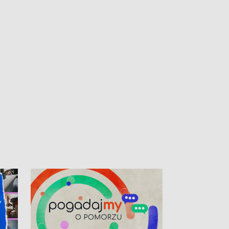
kibiców na trasie przejazdu peletonu
Tour de Pologne przez Kaszuby