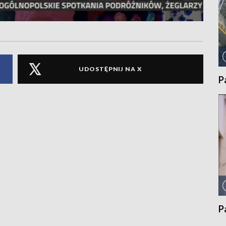
UDOSTĘPNIJ NA X
P
P