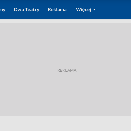
amy
Dwa Teatry
Reklama
Więcej