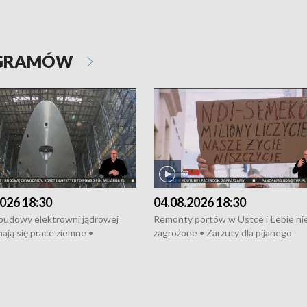
OGRAMÓW
026 18:30
04.08.2026 18:30
 budowy elektrowni jądrowej
Remonty portów w Ustce i Łebie ni
ają się prace ziemne •
zagrożone • Zarzuty dla pijanego
o umowę na budowę obwodnicy
kierowcy ciągnika • Protest
u Gdańskiego • Za kilka dni
poszkodowanych przez dewelopera
e ORP „Wicher” • 18 milionów
Gdyni • Milion zł dla dzieci z UCK od
a inwestycje w szkołach w Rumi
Cancer Fighters • Efekty wpisu Gdy
owie • Nowy sprzęt
Listę UNESCO • Kaszubscy kuczerz