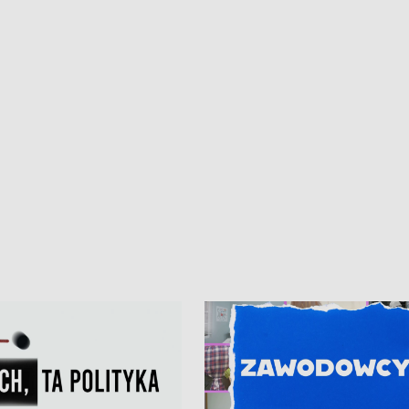
iczny dla Puckiego Szpitala • Na
witali Tour de Pologne
znów rekordowe upały