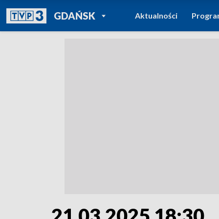
POWRÓT DO
GDAŃSK
Aktualności
Progr
TVP REGIONY
21.03.2025 18:30