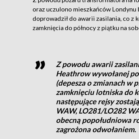
oraz uczulono mieszkańców Londynu b
doprowadził do awarii zasilania, co z 
zamknięcia do północy z piątku na sob
Z powodu awarii zasilan
Heathrow wywołanej po
(depesza o zmianach w p
zamknięciu lotniska do 
następujące rejsy zosta
WAW, LO281/LO282 WA
obecną popołudniowa ro
zagrożona odwołaniem.