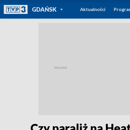
POWRÓT DO
GDAŃSK
Aktualności
Progr
TVP REGIONY
Czy paraliż na He