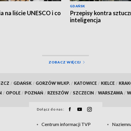
GDAŃSK
a na liście UNESCO i co
Przepisy kontra sztucz
?
inteligencja
ZOBACZ WIĘCEJ
SZCZ
/
GDAŃSK
/
GORZÓW WLKP.
/
KATOWICE
/
KIELCE
/
KRA
N
/
OPOLE
/
POZNAŃ
/
RZESZÓW
/
SZCZECIN
/
WARSZAWA
/
W
Dołącz do nas:
Centrum informacji TVP
Naziemna