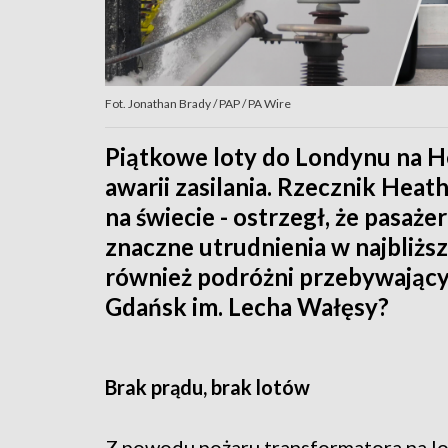
Fot. Jonathan Brady / PAP / PA Wire
Piątkowe loty do Londynu na 
awarii zasilania. Rzecznik Heat
na świecie - ostrzegł, że pasaż
znaczne utrudnienia w najbliższ
również podróżni przebywający
Gdańsk im. Lecha Wałęsy?
Brak prądu, brak lotów
Z powodu pożaru transformatora na 