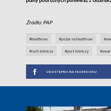
plany podróżnych ponieważ z Gdańska 
Źródło: PAP
#heathrow
#pożar na heathrow
#aw
#ruch lotniczy
#port lotniczy
#awar
UDOSTĘPNIJ NA FACEBOOKU