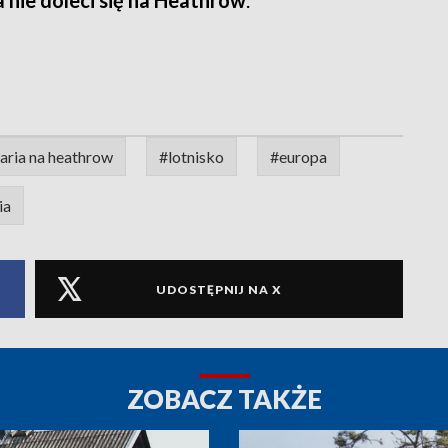
nie doleci się na Heathrow
.
aria na heathrow
#lotnisko
#europa
ia
UDOSTĘPNIJ NA X
ZOBACZ TAKŻE