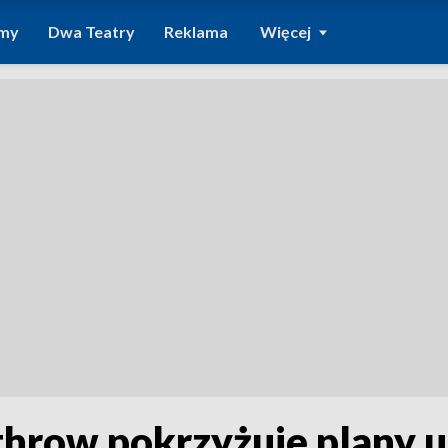
amy
Dwa Teatry
Reklama
Więcej
athrow pokrzyżuje plany 