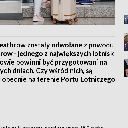
Heathrow zostały odwołane z powodu
hrow - jednego z największych lotnisk
erowie powinni być przygotowani na
ych dniach. Czy wśród nich, są
 obecnie na terenie Portu Lotniczego
lotnisku Heathrow ewakuowano 150 osób