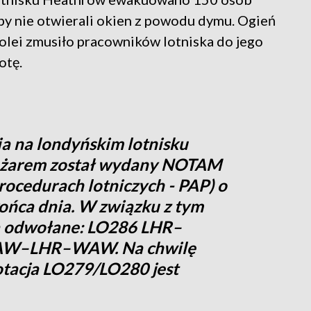
y nie otwierali okien z powodu dymu. Ogień
kolei zmusiło pracowników lotniska do jego
otę.
ia na londyńskim lotnisku
żarem został wydany NOTAM
rocedurach lotniczych - PAP) o
końca dnia. W związku z tym
ją odwołane: LO286 LHR–
W–LHR–WAW. Na chwilę
tacja LO279/LO280 jest