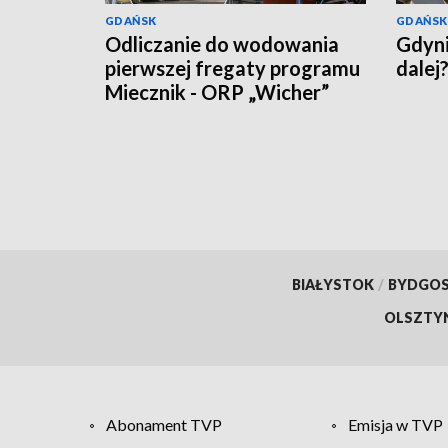
GDAŃSK
GDAŃSK
Odliczanie do wodowania
Gdyni
pierwszej fregaty programu
dalej
Miecznik - ORP „Wicher”
BIAŁYSTOK
/
BYDGO
OLSZTY
Abonament TVP
Emisja w TVP