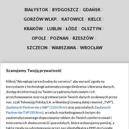
BIAŁYSTOK
/
BYDGOSZCZ
/
GDAŃSK
/
GORZÓW WLKP.
/
KATOWICE
/
KIELCE
/
KRAKÓW
/
LUBLIN
/
ŁÓDŹ
/
OLSZTYN
/
OPOLE
/
POZNAŃ
/
RZESZÓW
/
SZCZECIN
/
WARSZAWA
/
WROCŁAW
Szanujemy Twoją prywatność
Dołącz do nas:
Kliknij "Akceptuję i przechodzę do serwisu", aby wyrazić zgody na
korzystanie z technologii automatycznego śledzenia i zbierania danych,
TVP
dostęp do informacji na Twoim urządzeniu końcowym i ich
Abonament TVP
przechowywanie oraz na przetwarzanie Twoich danych osobowych przez
Regulamin TVP
nas, czyli Telewizję Polską S.A. w likwidacji (zwaną dalej również „TVP”),
Emisja w TVP
Polityka prywatności
Zaufanych Partnerów z IAB* (1201 firm)
oraz pozostałych
Zaufanych
Partnerów TVP (93 firm)
, w celach marketingowych (w tym do
Centrum informacji TVP
Moje zgody
zautomatyzowanego dopasowania reklam do Twoich zainteresowań i
mierzenia ich skuteczności) i pozostałych, które wskazujemy poniżej, a
Naziemna Telewizja Cyfrowa
Pomoc
także zgody na udostępnianie przez nas identyfikatora PPID do Google.