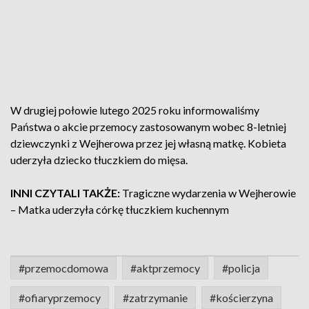
W drugiej połowie lutego 2025 roku informowaliśmy
Państwa o akcie przemocy zastosowanym wobec 8-letniej
dziewczynki z Wejherowa przez jej własną matkę. Kobieta
uderzyła dziecko tłuczkiem do mięsa.
INNI CZYTALI TAKŻE:
Tragiczne wydarzenia w Wejherowie
– Matka uderzyła córkę tłuczkiem kuchennym
#przemocdomowa
#aktprzemocy
#policja
#ofiaryprzemocy
#zatrzymanie
#kościerzyna