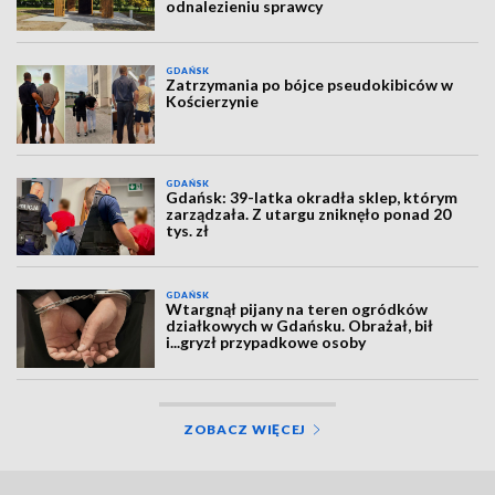
odnalezieniu sprawcy
GDAŃSK
Zatrzymania po bójce pseudokibiców w
Kościerzynie
GDAŃSK
Gdańsk: 39-latka okradła sklep, którym
zarządzała. Z utargu zniknęło ponad 20
tys. zł
GDAŃSK
Wtargnął pijany na teren ogródków
działkowych w Gdańsku. Obrażał, bił
i...gryzł przypadkowe osoby
ZOBACZ WIĘCEJ