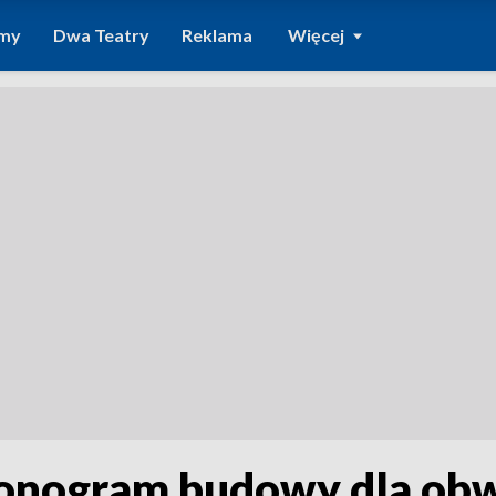
amy
Dwa Teatry
Reklama
Więcej
onogram budowy dla obw