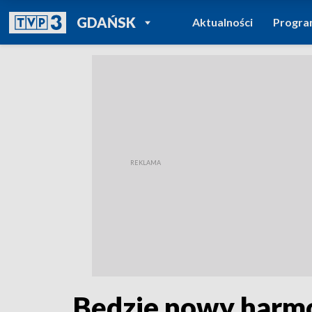
POWRÓT DO
GDAŃSK
Aktualności
Progr
TVP REGIONY
Będzie nowy harm