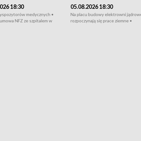
026 18:30
05.08.2026 18:30
dyspozytorów medycznych •
Na placu budowy elektrowni jądrow
umowa NFZ ze szpitalem w
rozpoczynają się prace ziemne •
• Otwarto Morski Terminal
Podpisano umowę na budowę obwo
nkowy • Budowa morskiej farmy
Starogardu Gdańskiego • Za kilka dn
 • Korki na gdańskich Stogach •
wodowanie ORP „Wicher” • 18 mili
czne zachowania na torach •
złotych na inwestycje w szkołach w
nowych „trajtków” dla Gdyni
i Wejherowie • Nowy sprzęt
kardiologiczny dla Puckiego Szpitala
Pomorzu znów rekordowe upały