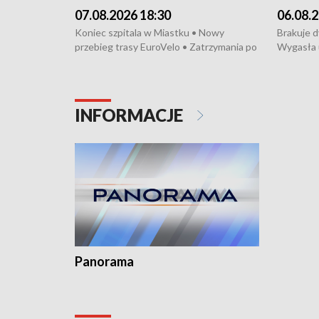
07.08.2026 18:30
06.08.2
Koniec szpitala w Miastku • Nowy
Brakuje 
przebieg trasy EuroVelo • Zatrzymania po
Wygasła 
bójce w Kościerzynie • Mieszkańcy
Miastku 
protestują przeciwko budowie trasy
Przeładu
tramwajowej • Kolejne konwoje
wiatrowej
humanitarne z Trójmiasta na Ukrainę •
Niebezpie
INFORMACJE
Święto Kociewia na Jarmarku św.
Dziewięć 
Dominika • Gdynia z lat 30. w
fotoplastikonie
Panorama