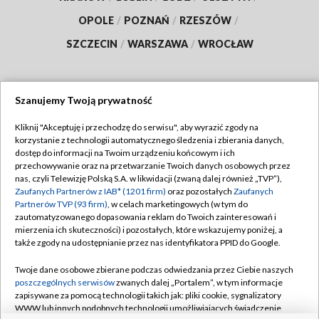
OPOLE
/
POZNAŃ
/
RZESZÓW
/
SZCZECIN
/
WARSZAWA
/
WROCŁAW
Szanujemy Twoją prywatność
Dołącz do nas:
Kliknij "Akceptuję i przechodzę do serwisu", aby wyrazić zgody na
korzystanie z technologii automatycznego śledzenia i zbierania danych,
TVP
dostęp do informacji na Twoim urządzeniu końcowym i ich
Abonament TVP
przechowywanie oraz na przetwarzanie Twoich danych osobowych przez
Regulamin TVP
nas, czyli Telewizję Polską S.A. w likwidacji (zwaną dalej również „TVP”),
Emisja w TVP
Polityka prywatności
Zaufanych Partnerów z IAB* (1201 firm)
oraz pozostałych
Zaufanych
Partnerów TVP (93 firm)
, w celach marketingowych (w tym do
Centrum informacji TVP
Moje zgody
zautomatyzowanego dopasowania reklam do Twoich zainteresowań i
mierzenia ich skuteczności) i pozostałych, które wskazujemy poniżej, a
Naziemna Telewizja Cyfrowa
Pomoc
także zgody na udostępnianie przez nas identyfikatora PPID do Google.
Sklep TVP
Biuro reklamy
Twoje dane osobowe zbierane podczas odwiedzania przez Ciebie naszych
Rada Programowa
Kontakt
poszczególnych serwisów
zwanych dalej „Portalem”, w tym informacje
zapisywane za pomocą technologii takich jak: pliki cookie, sygnalizatory
System NOS
WWW lub innych podobnych technologii umożliwiających świadczenie