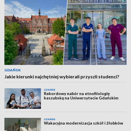
GDAŃSK
Jakie kierunki najchętniej wybierali przyszli studenci?
GDAŃSK
Rekordowy nabór na etnofilologię
kaszubską na Uniwersytecie Gdańskim
GDAŃSK
Wakacyjna modernizacja szkół i żłobków