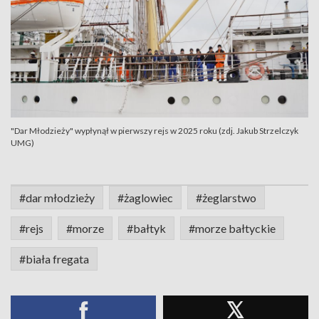
"Dar Młodzieży" wypłynął w pierwszy rejs w 2025 roku (zdj. Jakub Strzelczyk
UMG)
#dar młodzieży
#żaglowiec
#żeglarstwo
#rejs
#morze
#bałtyk
#morze bałtyckie
#biała fregata