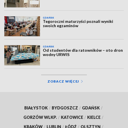
GDAŃSK
Tegoroczni maturzyści poznali wyniki
swoich egzaminów
GDAŃSK
Od studentów dla ratowników – oto dron
wodny URWIS
ZOBACZ WIĘCEJ
BIAŁYSTOK
/
BYDGOSZCZ
/
GDAŃSK
/
GORZÓW WLKP.
/
KATOWICE
/
KIELCE
/
KRAKÓW
/
LUBLIN
/
ŁÓDŹ
/
OLSZTYN
/