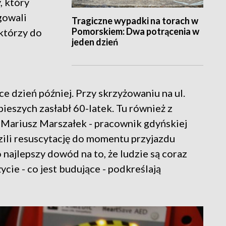
, który
gowali
Tragiczne wypadki na torach w
Pomorskiem: Dwa potrącenia w
 którzy do
jeden dzień
i
ce dzień później. Przy skrzyżowaniu na ul.
ieszych zasłabł 60-latek. Tu również z
ł Mariusz Marszałek - pracownik gdyńskiej
zili resuscytację do momentu przyjazdu
 najlepszy dowód na to, że ludzie są coraz
cie - co jest budujące - podkreślają