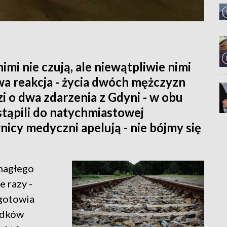
imi nie czują, ale niewątpliwie nimi
wa reakcja - życia dwóch mężczyzn
i o dwa zdarzenia z Gdyni - w obu
tąpili do natychmiastowej
wnicy medyczni apelują - nie bójmy się
 nagłego
e razy -
ogotowia
adków