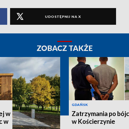
UDOSTĘPNIJ NA X
ZOBACZ TAKŻE
GDAŃSK
ej w
Zatrzymania po bój
c w
w Kościerzynie