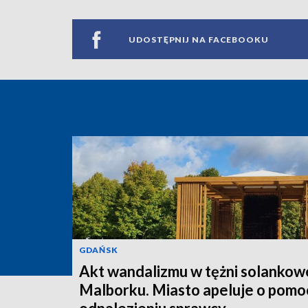
UDOSTĘPNIJ NA FACEBOOKU
GDAŃSK
Akt wandalizmu w tężni solankow
Malborku. Miasto apeluje o pomo