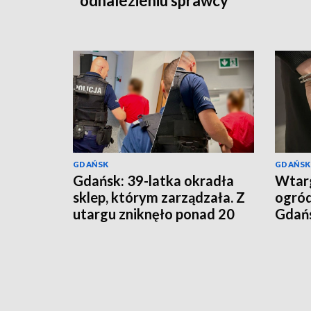
odnalezieniu sprawcy
GDAŃSK
GDAŃSK
Gdańsk: 39-latka okradła
Wtarg
sklep, którym zarządzała. Z
ogró
utargu zniknęło ponad 20
Gdańsk
tys. zł
przy