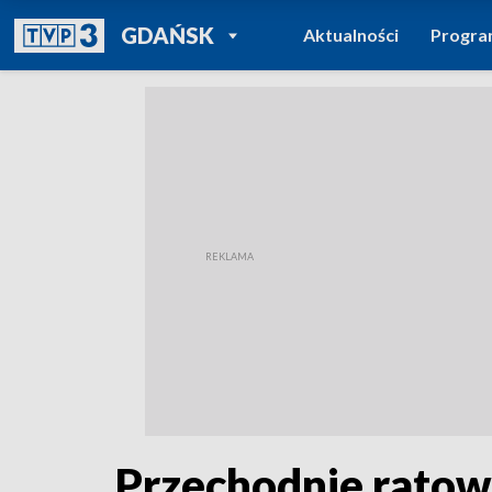
POWRÓT DO
GDAŃSK
Aktualności
Progr
TVP REGIONY
Przechodnie ratow