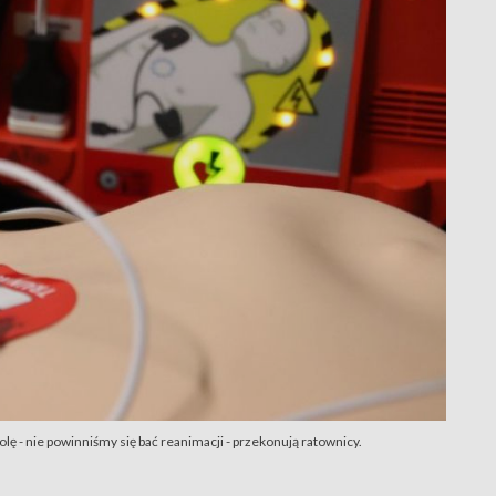
ę - nie powinniśmy się bać reanimacji - przekonują ratownicy.