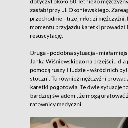
dotyczył około 60-letniego mężczyzny
zasłabł przy ul. Okoniewskiego. Zarea
przechodnie - trzej młodzi mężczyźni,
momentu przyjazdu karetki prowadzil
resuscytację.
Druga - podobna sytuacja - miała miejs
Janka Wiśniewskiego na przejściu dla p
pomocą ruszyli ludzie - wśród nich by
stoczni. Tu również mężczyźni prowad
karetki pogotowia. Te dwie sytuacje to
bardziej świadomi, że mogą uratować ży
ratownicy medyczni.