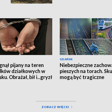
GDAŃSK
nął pijany na teren
Niebezpieczne zachow
dków działkowych w
pieszych na torach. Sku
u. Obrażał, bił i...gryzł
mogą być tragiczne
padkowe osoby
ZOBACZ WIĘCEJ