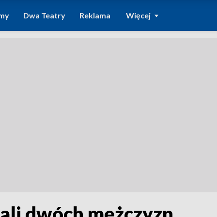
amy
Dwa Teatry
Reklama
Więcej
ali dwóch mężczyzn