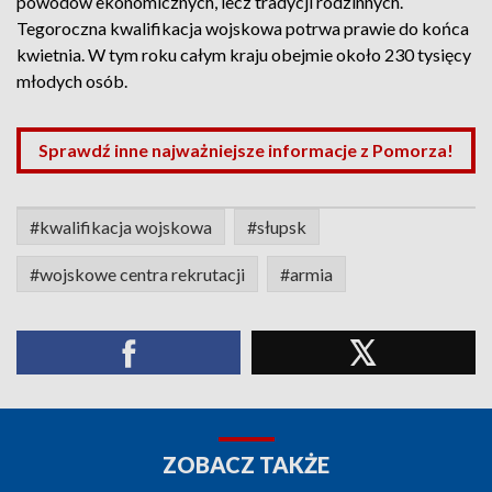
powodów ekonomicznych, lecz tradycji rodzinnych.
Tegoroczna kwalifikacja wojskowa potrwa prawie do końca
kwietnia. W tym roku całym kraju obejmie około 230 tysięcy
młodych osób.
Sprawdź inne najważniejsze informacje z Pomorza!
#kwalifikacja wojskowa
#słupsk
#wojskowe centra rekrutacji
#armia
ZOBACZ TAKŻE