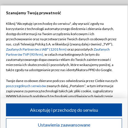
Szanujemy Twoją prywatność
Dołącz do nas:
Kliknij "Akceptuję i przechodzę do serwisu", aby wyrazić zgody na
korzystanie z technologii automatycznego śledzenia i zbierania danych,
TVP
dostęp do informacji na Twoim urządzeniu końcowym i ich
Abonament TVP
przechowywanie oraz na przetwarzanie Twoich danych osobowych przez
Regulamin TVP
nas, czyli Telewizję Polską S.A. w likwidacji (zwaną dalej również „TVP”),
Emisja w TVP
Polityka prywatności
Zaufanych Partnerów z IAB* (1201 firm)
oraz pozostałych
Zaufanych
Partnerów TVP (93 firm)
, w celach marketingowych (w tym do
Centrum informacji TVP
Moje zgody
zautomatyzowanego dopasowania reklam do Twoich zainteresowań i
mierzenia ich skuteczności) i pozostałych, które wskazujemy poniżej, a
Naziemna Telewizja Cyfrowa
Pomoc
także zgody na udostępnianie przez nas identyfikatora PPID do Google.
Sklep TVP
Biuro reklamy
Twoje dane osobowe zbierane podczas odwiedzania przez Ciebie naszych
Rada Programowa
Kontakt
poszczególnych serwisów
zwanych dalej „Portalem”, w tym informacje
zapisywane za pomocą technologii takich jak: pliki cookie, sygnalizatory
System NOS
WWW lub innych podobnych technologii umożliwiających świadczenie
dopasowanych i bezpiecznych usług, personalizację treści oraz reklam,
Informacje o nadawcy
Kanały
udostępnianie funkcji mediów społecznościowych oraz analizowanie
Akceptuję i przechodzę do serwisu
ruchu w Internecie.
Program dla prasy
©2026 Telewizja Polska S.A. w likwidacji
Biuro Reklamy
Twoje dane osobowe zbierane podczas odwiedzania przez Ciebie
Ustawienia zaawansowane
poszczególnych serwisów
na Portalu, takie jak adresy IP, identyfikatory