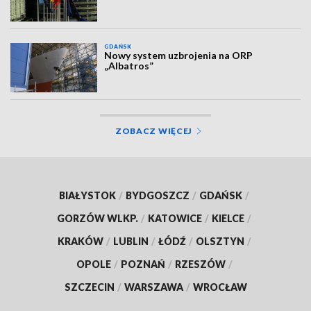
GDAŃSK
Nowy system uzbrojenia na ORP
„Albatros”
ZOBACZ WIĘCEJ
BIAŁYSTOK
/
BYDGOSZCZ
/
GDAŃSK
/
GORZÓW WLKP.
/
KATOWICE
/
KIELCE
/
KRAKÓW
/
LUBLIN
/
ŁÓDŹ
/
OLSZTYN
/
OPOLE
/
POZNAŃ
/
RZESZÓW
/
SZCZECIN
/
WARSZAWA
/
WROCŁAW