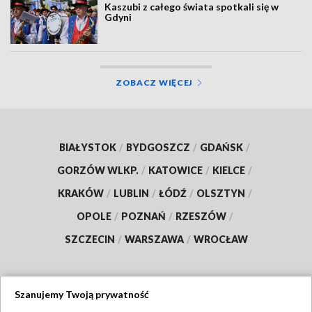
Kaszubi z całego świata spotkali się w
Gdyni
ZOBACZ WIĘCEJ
BIAŁYSTOK
/
BYDGOSZCZ
/
GDAŃSK
/
GORZÓW WLKP.
/
KATOWICE
/
KIELCE
/
KRAKÓW
/
LUBLIN
/
ŁÓDŹ
/
OLSZTYN
/
OPOLE
/
POZNAŃ
/
RZESZÓW
/
SZCZECIN
/
WARSZAWA
/
WROCŁAW
Szanujemy Twoją prywatność
Dołącz do nas: