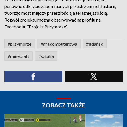
ponowne odkrycie zapomnianych przestrzeni i ich historii,
tworząc most między przeszłością a teraźniejszością.
Rozwój projektu można obserwować na profilu na
Facebooku “Projekt Przymorze”.
#przymorze
#grakomputerowa
#gdańsk
#minecraft
#sztuka
ZOBACZ TAKŻE