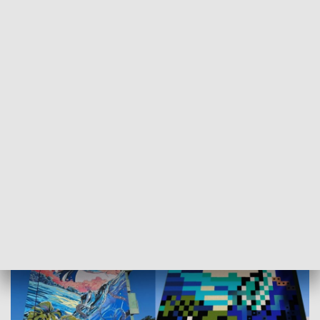
która pozwoli innym graczom na wirtualne zwiedzanie tej
części Gdańska.
INNI CZYTALI TAKŻE:
W Gdańsku powstał antyalkoholowy
mural
Most między przeszłością a teraźniejszością: Jak
Minecraft ożywia historię Przymorza