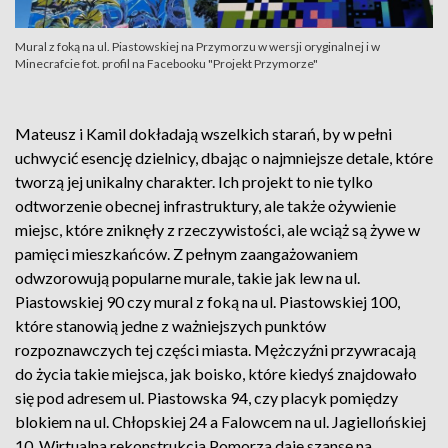
Mural z foką na ul. Piastowskiej na Przymorzu w wersji oryginalnej i w
Minecrafcie fot. profil na Facebooku "Projekt Przymorze"
Mateusz i Kamil dokładają wszelkich starań, by w pełni
uchwycić esencję dzielnicy, dbając o najmniejsze detale, które
tworzą jej unikalny charakter. Ich projekt to nie tylko
odtworzenie obecnej infrastruktury, ale także ożywienie
miejsc, które zniknęły z rzeczywistości, ale wciąż są żywe w
pamięci mieszkańców. Z pełnym zaangażowaniem
odwzorowują popularne murale, takie jak lew na ul.
Piastowskiej 90 czy mural z foką na ul. Piastowskiej 100,
które stanowią jedne z ważniejszych punktów
rozpoznawczych tej części miasta. Mężczyźni przywracają
do życia takie miejsca, jak boisko, które kiedyś znajdowało
się pod adresem ul. Piastowska 94, czy placyk pomiędzy
blokiem na ul. Chłopskiej 24 a Falowcem na ul. Jagiellońskiej
10. Wirtualna rekonstrukcja Pomorza daje szansę na