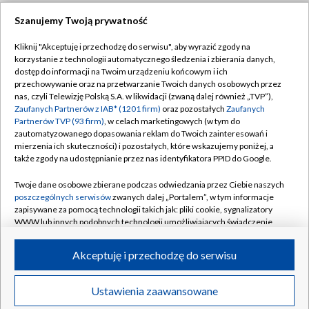
Szanujemy Twoją prywatność
Dołącz do nas:
Kliknij "Akceptuję i przechodzę do serwisu", aby wyrazić zgody na
korzystanie z technologii automatycznego śledzenia i zbierania danych,
TVP
dostęp do informacji na Twoim urządzeniu końcowym i ich
Abonament TVP
przechowywanie oraz na przetwarzanie Twoich danych osobowych przez
Regulamin TVP
nas, czyli Telewizję Polską S.A. w likwidacji (zwaną dalej również „TVP”),
Emisja w TVP
Zaufanych Partnerów z IAB* (1201 firm)
oraz pozostałych
Zaufanych
Polityka prywatności
Partnerów TVP (93 firm)
, w celach marketingowych (w tym do
Centrum informacji TVP
Moje zgody
zautomatyzowanego dopasowania reklam do Twoich zainteresowań i
mierzenia ich skuteczności) i pozostałych, które wskazujemy poniżej, a
Naziemna Telewizja Cyfrowa
Pomoc
także zgody na udostępnianie przez nas identyfikatora PPID do Google.
Sklep TVP
Biuro reklamy
Twoje dane osobowe zbierane podczas odwiedzania przez Ciebie naszych
Rada Programowa
poszczególnych serwisów
zwanych dalej „Portalem”, w tym informacje
Kontakt
zapisywane za pomocą technologii takich jak: pliki cookie, sygnalizatory
System NOS
WWW lub innych podobnych technologii umożliwiających świadczenie
dopasowanych i bezpiecznych usług, personalizację treści oraz reklam,
Informacje o nadawcy
Kanały
udostępnianie funkcji mediów społecznościowych oraz analizowanie
Akceptuję i przechodzę do serwisu
ruchu w Internecie.
Program dla prasy
©2026 Telewizja Polska S.A. w likwidacji
Biuro Reklamy
Twoje dane osobowe zbierane podczas odwiedzania przez Ciebie
Ustawienia zaawansowane
poszczególnych serwisów
na Portalu, takie jak adresy IP, identyfikatory
Ogłoszenie przetargowe