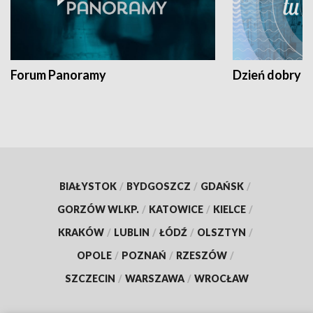
Forum Panoramy
Dzień dobry t
BIAŁYSTOK
/
BYDGOSZCZ
/
GDAŃSK
/
GORZÓW WLKP.
/
KATOWICE
/
KIELCE
/
KRAKÓW
/
LUBLIN
/
ŁÓDŹ
/
OLSZTYN
/
OPOLE
/
POZNAŃ
/
RZESZÓW
/
SZCZECIN
/
WARSZAWA
/
WROCŁAW