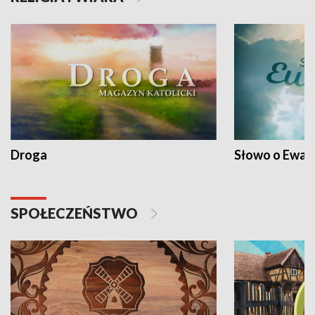
Droga
Słowo o Ewang
SPOŁECZEŃSTWO