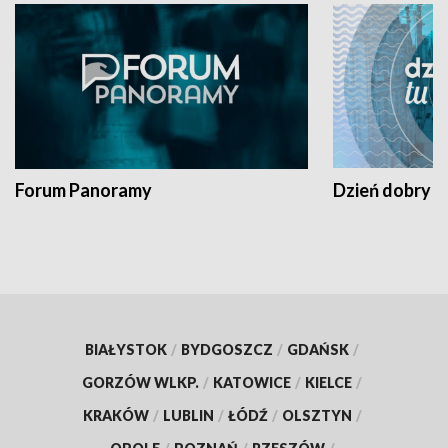
Forum Panoramy
Dzień dobry t
BIAŁYSTOK
/
BYDGOSZCZ
/
GDAŃSK
/
GORZÓW WLKP.
/
KATOWICE
/
KIELCE
/
KRAKÓW
/
LUBLIN
/
ŁÓDŹ
/
OLSZTYN
/