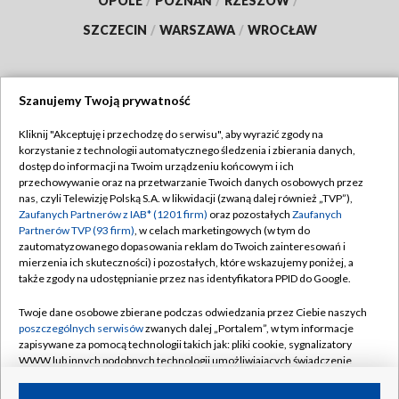
OPOLE
/
POZNAŃ
/
RZESZÓW
/
SZCZECIN
/
WARSZAWA
/
WROCŁAW
Szanujemy Twoją prywatność
Dołącz do nas:
Kliknij "Akceptuję i przechodzę do serwisu", aby wyrazić zgody na
korzystanie z technologii automatycznego śledzenia i zbierania danych,
TVP
dostęp do informacji na Twoim urządzeniu końcowym i ich
Abonament TVP
przechowywanie oraz na przetwarzanie Twoich danych osobowych przez
Regulamin TVP
nas, czyli Telewizję Polską S.A. w likwidacji (zwaną dalej również „TVP”),
Emisja w TVP
Zaufanych Partnerów z IAB* (1201 firm)
oraz pozostałych
Zaufanych
Polityka prywatności
Partnerów TVP (93 firm)
, w celach marketingowych (w tym do
Centrum informacji TVP
Moje zgody
zautomatyzowanego dopasowania reklam do Twoich zainteresowań i
mierzenia ich skuteczności) i pozostałych, które wskazujemy poniżej, a
Naziemna Telewizja Cyfrowa
Pomoc
także zgody na udostępnianie przez nas identyfikatora PPID do Google.
Sklep TVP
Biuro reklamy
Twoje dane osobowe zbierane podczas odwiedzania przez Ciebie naszych
Rada Programowa
poszczególnych serwisów
zwanych dalej „Portalem”, w tym informacje
Kontakt
zapisywane za pomocą technologii takich jak: pliki cookie, sygnalizatory
System NOS
WWW lub innych podobnych technologii umożliwiających świadczenie
dopasowanych i bezpiecznych usług, personalizację treści oraz reklam,
Informacje o nadawcy
Kanały
udostępnianie funkcji mediów społecznościowych oraz analizowanie