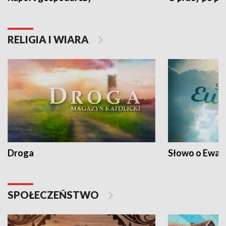
RELIGIA I WIARA
Droga
Słowo o Ewang
SPOŁECZEŃSTWO