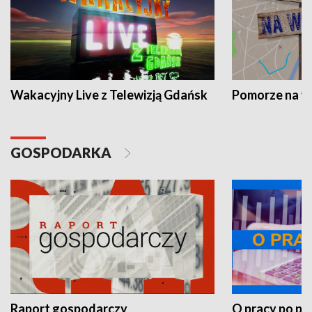
Wakacyjny Live z Telewizją Gdańsk
Pomorze na 
GOSPODARKA
Raport gospodarczy
O pracy po pr