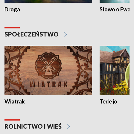
Droga
Słowo o Ewang
SPOŁECZEŃSTWO
Wiatrak
Tedë jo
ROLNICTWO I WIEŚ