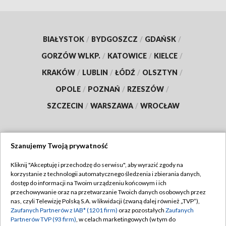
BIAŁYSTOK
/
BYDGOSZCZ
/
GDAŃSK
/
GORZÓW WLKP.
/
KATOWICE
/
KIELCE
/
KRAKÓW
/
LUBLIN
/
ŁÓDŹ
/
OLSZTYN
/
OPOLE
/
POZNAŃ
/
RZESZÓW
/
SZCZECIN
/
WARSZAWA
/
WROCŁAW
Szanujemy Twoją prywatność
Dołącz do nas:
Kliknij "Akceptuję i przechodzę do serwisu", aby wyrazić zgody na
korzystanie z technologii automatycznego śledzenia i zbierania danych,
TVP
dostęp do informacji na Twoim urządzeniu końcowym i ich
Abonament TVP
przechowywanie oraz na przetwarzanie Twoich danych osobowych przez
Regulamin TVP
nas, czyli Telewizję Polską S.A. w likwidacji (zwaną dalej również „TVP”),
Emisja w TVP
Zaufanych Partnerów z IAB* (1201 firm)
oraz pozostałych
Zaufanych
Polityka prywatności
Partnerów TVP (93 firm)
, w celach marketingowych (w tym do
Centrum informacji TVP