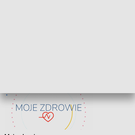
Lekcje obywatelskie
Epitafia Piaśn
ZDROWIE I NAUKA