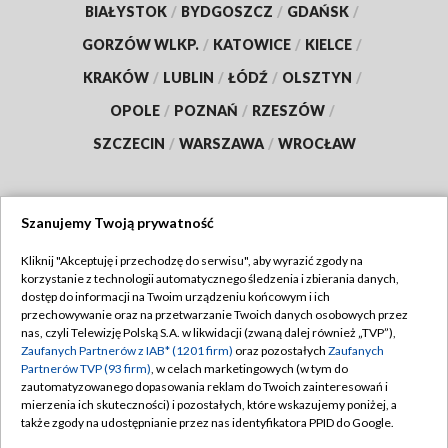
BIAŁYSTOK
/
BYDGOSZCZ
/
GDAŃSK
/
GORZÓW WLKP.
/
KATOWICE
/
KIELCE
/
KRAKÓW
/
LUBLIN
/
ŁÓDŹ
/
OLSZTYN
/
OPOLE
/
POZNAŃ
/
RZESZÓW
/
SZCZECIN
/
WARSZAWA
/
WROCŁAW
Szanujemy Twoją prywatność
Dołącz do nas:
Kliknij "Akceptuję i przechodzę do serwisu", aby wyrazić zgody na
korzystanie z technologii automatycznego śledzenia i zbierania danych,
TVP
dostęp do informacji na Twoim urządzeniu końcowym i ich
Abonament TVP
przechowywanie oraz na przetwarzanie Twoich danych osobowych przez
Regulamin TVP
nas, czyli Telewizję Polską S.A. w likwidacji (zwaną dalej również „TVP”),
Emisja w TVP
Polityka prywatności
Zaufanych Partnerów z IAB* (1201 firm)
oraz pozostałych
Zaufanych
Partnerów TVP (93 firm)
, w celach marketingowych (w tym do
Centrum informacji TVP
Moje zgody
zautomatyzowanego dopasowania reklam do Twoich zainteresowań i
mierzenia ich skuteczności) i pozostałych, które wskazujemy poniżej, a
Naziemna Telewizja Cyfrowa
Pomoc
także zgody na udostępnianie przez nas identyfikatora PPID do Google.
Sklep TVP