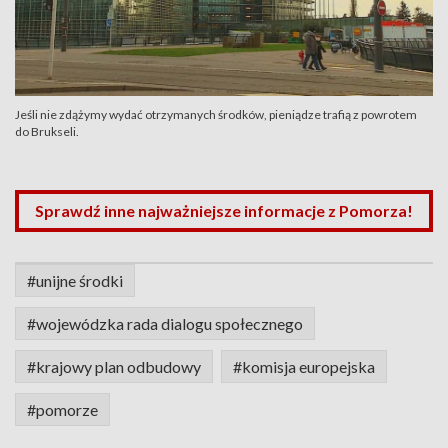
Jeśli nie zdążymy wydać otrzymanych środków, pieniądze trafią z powrotem
do Brukseli.
Sprawdź inne najważniejsze informacje z Pomorza!
#unijne środki
#wojewódzka rada dialogu społecznego
#krajowy plan odbudowy
#komisja europejska
#pomorze