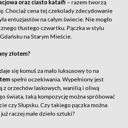
acjowa oraz ciasto kataifi
– razem tworzą
kę. Chociaż cena tej czekolady zdecydowanie
yła entuzjastów na całym świecie. Nie mogło
cznego tłustego czwartku. Pączka w stylu
 Gdańsku na Starym Mieście.
any złotem?
daje się komuś za mało luksusowy to na
otem
spełni oczekiwania. Wypełniony jest
z orzechów laskowych, wanilią i oliwą
nnego świata, taką kompozycję można spróbować
ie czy Słupsku. Czy takiego pączka można
już raczej małe dzieło sztuki?