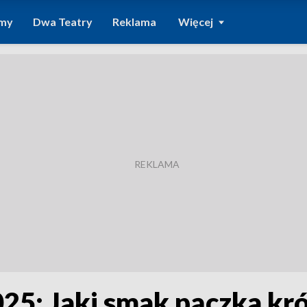
amy
Dwa Teatry
Reklama
Więcej
25: Jaki smak pączka kr