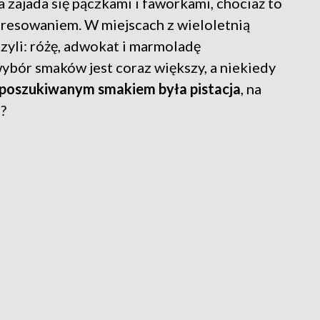
 zajada się pączkami i faworkami, chociaż to
eresowaniem. W miejscach z wieloletnią
czyli: różę, adwokat i marmoladę
ybór smaków jest coraz większy, a niekiedy
 poszukiwanym smakiem była pistacja
, na
u?