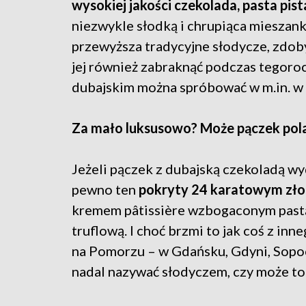
wysokiej jakości czekolada, pasta pist
niezwykle słodką i chrupiąca mieszan
przewyższa tradycyjne słodycze, zdob
jej również zabraknąć podczas tegoro
dubajskim można spróbować w m.in. w
Z
a mało luksusowo? Może pączek pol
J
eżeli pączek z dubajską czekoladą wy
pewno ten
pokryty 24 karatowym zł
kremem pâtissière wzbogaconym pastą 
truflową. I choć brzmi to jak coś z i
na Pomorzu – w Gdańsku, Gdyni, Sopoc
nadal nazywać słodyczem, czy może to 