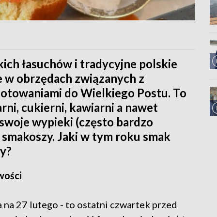
kich łasuchów i tradycyjne polskie
ie w obrzędach związanych z
otowaniami do Wielkiego Postu. To
rni, cukierni, kawiarni a nawet
 swoje wypieki (często bardzo
y smakoszy. Jaki w tym roku smak
ny?
wości
na 27 lutego - to ostatni czwartek przed