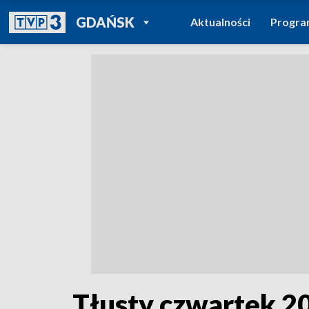
POWRÓT DO
GDAŃSK
Aktualności
Progr
TVP REGIONY
Tłusty czwartek 20