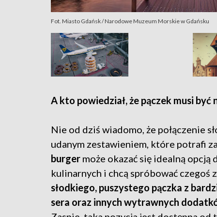
Fot. Miasto Gdańsk / Narodowe Muzeum Morskie w Gdańsku
A kto powiedział, że pączek musi być 
N
ie od dziś wiadomo, że połączenie s
udanym zestawieniem, które potrafi z
burger
może okazać się idealną opcją 
kulinarnych i chcą spróbować czegoś
słodkiego, puszystego pączka z bardz
sera oraz innych wytrawnych dodatk
Zaspie, taka pozycja jest dostępna od