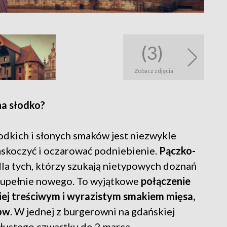
(3)
Zobacz zdjęcia
na słodko?
łodkich i słonych smaków jest niezwykle
askoczyć i oczarować podniebienie.
Pączko-
dla tych, którzy szukają nietypowych doznań
 zupełnie nowego. To wyjątkowe
połączenie
iej treściwym i wyrazistym smakiem mięsa,
ów
. W jednej z burgerowni na gdańskiej
 tłustego czwartku do 2 marca.