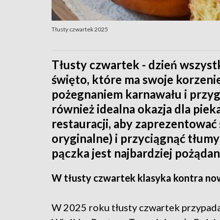
Tłusty czwartek 2025
Tłusty czwartek - dzień wszyst
święto, które ma swoje korzen
pożegnaniem karnawału i przyg
również idealna okazja dla pieka
restauracji, aby zaprezentować
oryginalne) i przyciągnąć tłum
pączka jest najbardziej pożąda
W tłusty czwartek klasyka kontra no
W
2025 roku tłusty czwartek przypada 