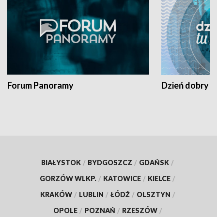
Forum Panoramy
Dzień dobry t
BIAŁYSTOK
/
BYDGOSZCZ
/
GDAŃSK
/
GORZÓW WLKP.
/
KATOWICE
/
KIELCE
/
KRAKÓW
/
LUBLIN
/
ŁÓDŹ
/
OLSZTYN
/
OPOLE
/
POZNAŃ
/
RZESZÓW
/