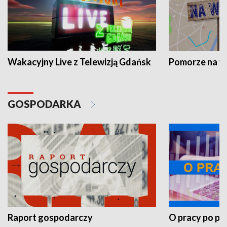
Wakacyjny Live z Telewizją Gdańsk
Pomorze na 
GOSPODARKA
Raport gospodarczy
O pracy po pr