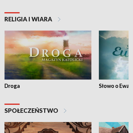
RELIGIA I WIARA
Droga
Słowo o Ewang
SPOŁECZEŃSTWO