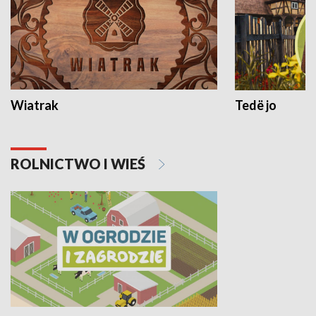
Wiatrak
Tedë jo
ROLNICTWO I WIEŚ