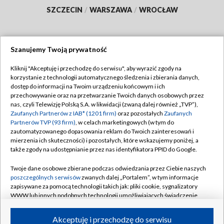
SZCZECIN
/
WARSZAWA
/
WROCŁAW
Szanujemy Twoją prywatność
Dołącz do nas:
Kliknij "Akceptuję i przechodzę do serwisu", aby wyrazić zgody na
korzystanie z technologii automatycznego śledzenia i zbierania danych,
TVP
dostęp do informacji na Twoim urządzeniu końcowym i ich
Abonament TVP
przechowywanie oraz na przetwarzanie Twoich danych osobowych przez
Regulamin TVP
nas, czyli Telewizję Polską S.A. w likwidacji (zwaną dalej również „TVP”),
Emisja w TVP
Zaufanych Partnerów z IAB* (1201 firm)
oraz pozostałych
Zaufanych
Polityka prywatności
Partnerów TVP (93 firm)
, w celach marketingowych (w tym do
Centrum informacji TVP
Moje zgody
zautomatyzowanego dopasowania reklam do Twoich zainteresowań i
mierzenia ich skuteczności) i pozostałych, które wskazujemy poniżej, a
Naziemna Telewizja Cyfrowa
Pomoc
także zgody na udostępnianie przez nas identyfikatora PPID do Google.
Sklep TVP
Biuro reklamy
Twoje dane osobowe zbierane podczas odwiedzania przez Ciebie naszych
Rada Programowa
poszczególnych serwisów
zwanych dalej „Portalem”, w tym informacje
Kontakt
zapisywane za pomocą technologii takich jak: pliki cookie, sygnalizatory
System NOS
WWW lub innych podobnych technologii umożliwiających świadczenie
dopasowanych i bezpiecznych usług, personalizację treści oraz reklam,
Informacje o nadawcy
Kanały
udostępnianie funkcji mediów społecznościowych oraz analizowanie
Akceptuję i przechodzę do serwisu
ruchu w Internecie.
Program dla prasy