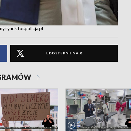
y rynek fot.policja.pl
UDOSTĘPNIJ NA X
OGRAMÓW