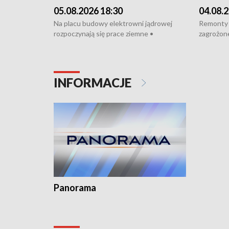
05.08.2026 18:30
04.08.2
Na placu budowy elektrowni jądrowej
Remonty 
rozpoczynają się prace ziemne •
zagrożone
Podpisano umowę na budowę obwodnicy
kierowcy 
Starogardu Gdańskiego • Za kilka dni
poszkodo
wodowanie ORP „Wicher” • 18 milionów
Gdyni • M
złotych na inwestycje w szkołach w Rumi
Cancer Fi
INFORMACJE
i Wejherowie • Nowy sprzęt
Listę UN
kardiologiczny dla Puckiego Szpitala • Na
witali To
Pomorzu znów rekordowe upały
Panorama