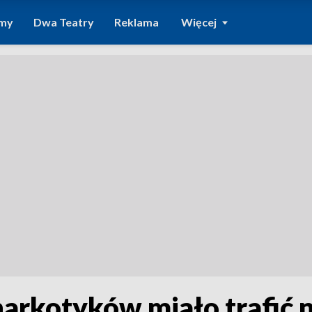
amy
Dwa Teatry
Reklama
Więcej
 narkotyków miało trafić 