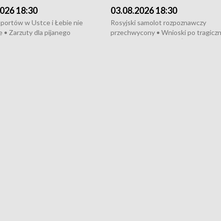
026 18:30
03.08.2026 18:30
portów w Ustce i Łebie nie
Rosyjski samolot rozpoznawczy
 • Zarzuty dla pijanego
przechwycony • Wnioski po tragicz
ciągnika • Protest
pożarze na działkach • Śledztwo po
wanych przez dewelopera w
pożarze łodzi na Motławie • Urząd M
ilion zł dla dzieci z UCK od
wraca do Słupska • Kampania społe
ghters • Efekty wpisu Gdyni na
puckiego Hospicjum • Nagrody Fest
ESCO • Kaszubscy kuczerzy
Szekspirowskiego rozdane • Tysiąc
ur de Pologne
kibiców na trasie przejazdu peleton
Tour de Pologne przez Kaszuby