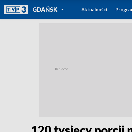
POWRÓT DO
GDAŃSK
Aktualności
Progr
TVP REGIONY
120 tysięcy porcji