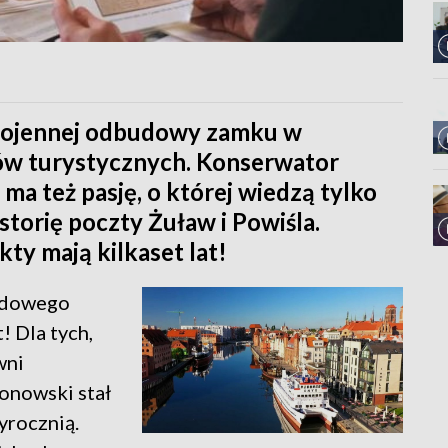
owojennej odbudowy zamku w
w turystycznych. Konserwator
ma też pasję, o której wiedzą tylko
torię poczty Żuław i Powiśla.
ty mają kilkaset lat!
odowego
! Dla tych,
wni
onowski stał
yrocznią.