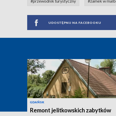
#przewodnik turystyczny
#zamek w malb
UDOSTĘPNIJ NA FACEBOOKU
GDAŃSK
Remont jelitkowskich zabytków