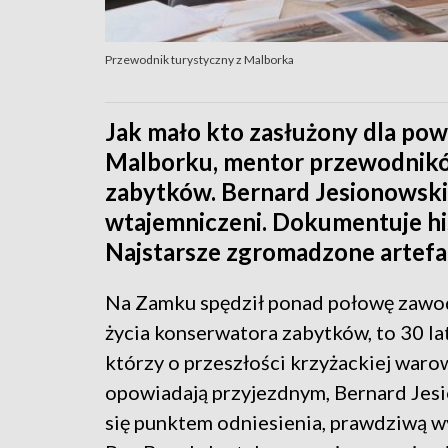
Przewodnik turystyczny z Malborka
Jak mało kto zasłużony dla p
Malborku, mentor przewodnikó
zabytków. Bernard Jesionowski 
wtajemniczeni. Dokumentuje his
Najstarsze zgromadzone artefak
Na Zamku spędził ponad połowę zaw
życia konserwatora zabytków, to 30 lat
którzy o przeszłości krzyżackiej waro
opowiadają przyjezdnym, Bernard Jesi
się punktem odniesienia, prawdziwą w