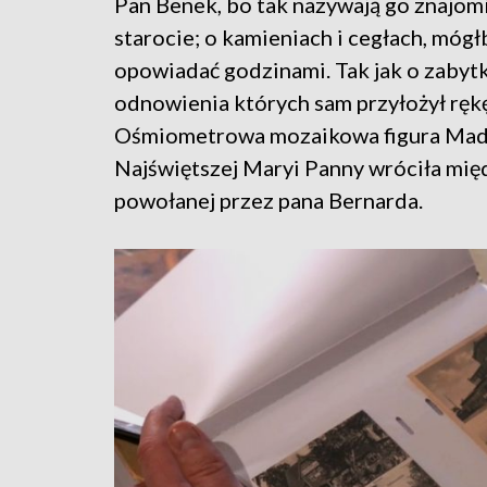
Pan Benek, bo tak nazywają go znajomi
starocie; o kamieniach i cegłach, mógł
opowiadać godzinami. Tak jak o zabyt
odnowienia których sam przyłożył rękę
Ośmiometrowa mozaikowa figura Madon
Najświętszej Maryi Panny wróciła międ
powołanej przez pana Bernarda.