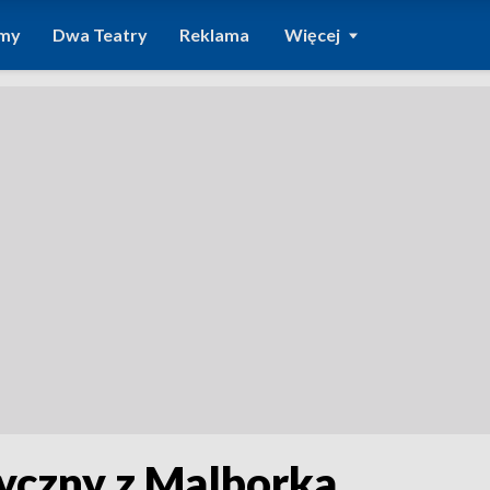
amy
Dwa Teatry
Reklama
Więcej
yczny z Malborka