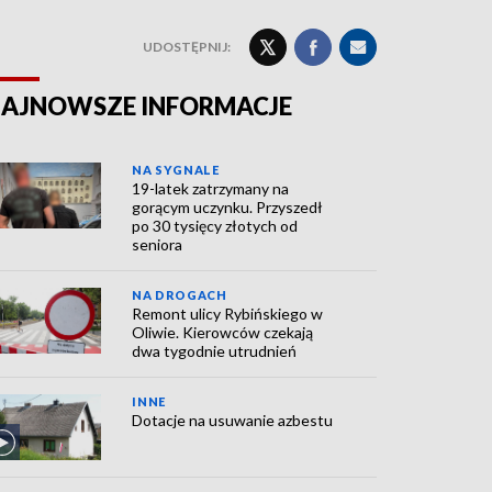
UDOSTĘPNIJ:
AJNOWSZE INFORMACJE
NA SYGNALE
19-latek zatrzymany na
gorącym uczynku. Przyszedł
po 30 tysięcy złotych od
seniora
NA DROGACH
Remont ulicy Rybińskiego w
Oliwie. Kierowców czekają
dwa tygodnie utrudnień
INNE
Dotacje na usuwanie azbestu