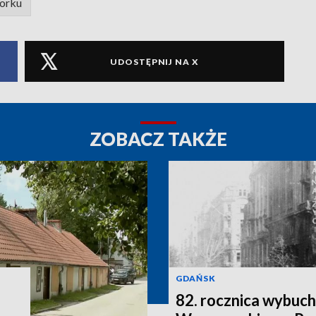
orku
UDOSTĘPNIJ NA X
ZOBACZ TAKŻE
GDAŃSK
82. rocznica wybuc