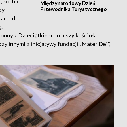
, kocha
Międzynarodowy Dzień
Przewodnika Turystycznego
by
kach, do
.
ny z Dzieciątkiem do niszy kościoła
zy innymi z inicjatywy fundacji „Mater Dei”,