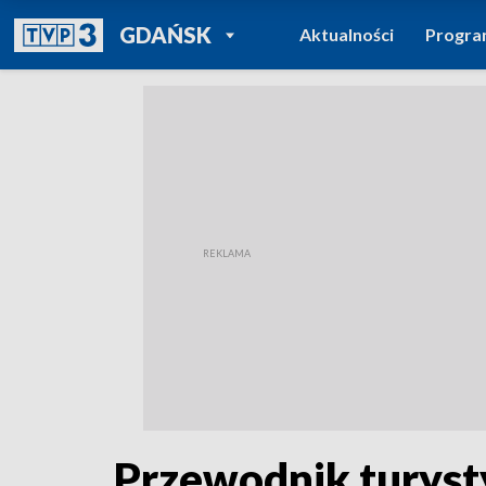
POWRÓT DO
GDAŃSK
Aktualności
Progr
TVP REGIONY
Przewodnik turyst