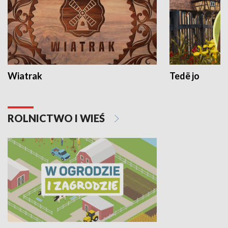
Wiatrak
Tedë jo
ROLNICTWO I WIEŚ