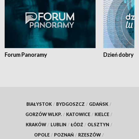
Forum Panoramy
Dzień dobry t
BIAŁYSTOK
/
BYDGOSZCZ
/
GDAŃSK
/
GORZÓW WLKP.
/
KATOWICE
/
KIELCE
/
KRAKÓW
/
LUBLIN
/
ŁÓDŹ
/
OLSZTYN
/
OPOLE
/
POZNAŃ
/
RZESZÓW
/