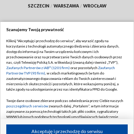
SZCZECIN
/
WARSZAWA
/
WROCŁAW
Szanujemy Twoją prywatność
Dołącz do nas:
Kliknij "Akceptuję i przechodzę do serwisu", aby wyrazić zgody na
korzystanie z technologii automatycznego śledzenia i zbierania danych,
TVP
dostęp do informacji na Twoim urządzeniu końcowym i ich
Abonament TVP
przechowywanie oraz na przetwarzanie Twoich danych osobowych przez
Regulamin TVP
nas, czyli Telewizję Polską S.A. w likwidacji (zwaną dalej również „TVP”),
Emisja w TVP
Zaufanych Partnerów z IAB* (1201 firm)
oraz pozostałych
Zaufanych
Polityka prywatności
Partnerów TVP (93 firm)
, w celach marketingowych (w tym do
Centrum informacji TVP
Moje zgody
zautomatyzowanego dopasowania reklam do Twoich zainteresowań i
mierzenia ich skuteczności) i pozostałych, które wskazujemy poniżej, a
Naziemna Telewizja Cyfrowa
Pomoc
także zgody na udostępnianie przez nas identyfikatora PPID do Google.
Sklep TVP
Biuro reklamy
Twoje dane osobowe zbierane podczas odwiedzania przez Ciebie naszych
Rada Programowa
poszczególnych serwisów
zwanych dalej „Portalem”, w tym informacje
Kontakt
zapisywane za pomocą technologii takich jak: pliki cookie, sygnalizatory
System NOS
WWW lub innych podobnych technologii umożliwiających świadczenie
dopasowanych i bezpiecznych usług, personalizację treści oraz reklam,
Informacje o nadawcy
Kanały
udostępnianie funkcji mediów społecznościowych oraz analizowanie
Akceptuję i przechodzę do serwisu
ruchu w Internecie.
Program dla prasy