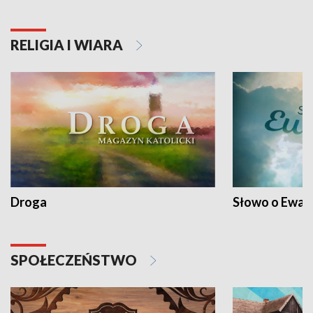
RELIGIA I WIARA
Droga
Słowo o Ewang
SPOŁECZEŃSTWO