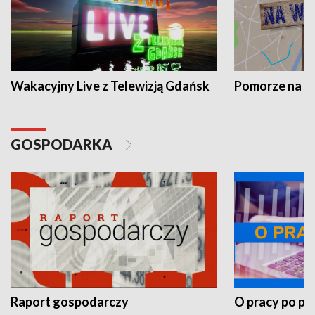
Wakacyjny Live z Telewizją Gdańsk
Pomorze na 
GOSPODARKA
Raport gospodarczy
O pracy po pr