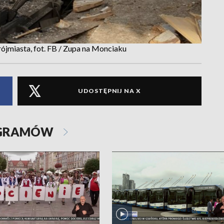
rójmiasta, fot. FB / Zupa na Monciaku
UDOSTĘPNIJ NA X
OGRAMÓW