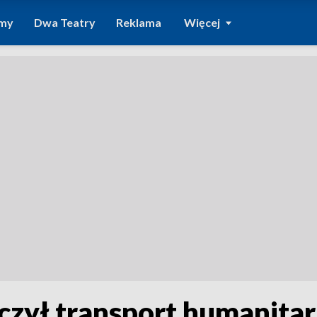
amy
Dwa Teatry
Reklama
Więcej
zczył transport humanitar