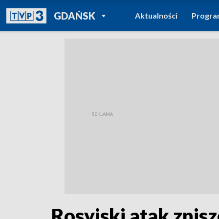
POWRÓT DO
GDAŃSK
Aktualności
Progr
TVP REGIONY
Rosyjski atak znis