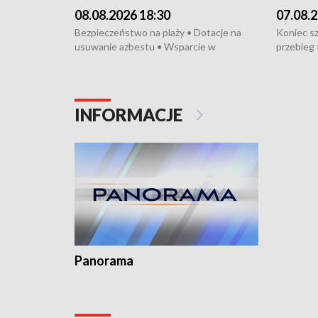
08.08.2026 18:30
07.08.2
Bezpieczeństwo na plaży • Dotacje na
Koniec sz
usuwanie azbestu • Wsparcie w
przebieg 
cyfryzacji firmy • Wielokulturowość i
bójce w K
integracja • Cegiełka dla hospicjum •
protestuj
Parada Jazzowa na Monciaku •
tramwajo
Międzynarodowe Wystawy Psów
humanitar
INFORMACJE
Rasowych
Święto Ko
Dominika 
fotoplast
Panorama