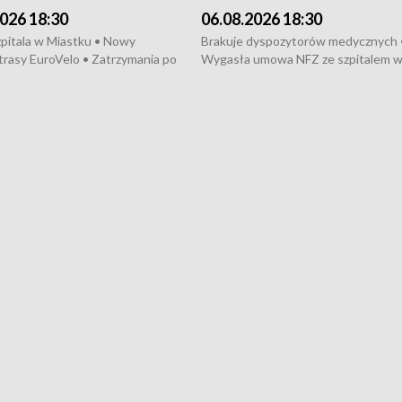
026 18:30
06.08.2026 18:30
pitala w Miastku • Nowy
Brakuje dyspozytorów medycznych 
trasy EuroVelo • Zatrzymania po
Wygasła umowa NFZ ze szpitalem 
ościerzynie • Mieszkańcy
Miastku • Otwarto Morski Terminal
ą przeciwko budowie trasy
Przeładunkowy • Budowa morskiej 
wej • Kolejne konwoje
wiatrowej • Korki na gdańskich Sto
ne z Trójmiasta na Ukrainę •
Niebezpieczne zachowania na torac
ciewia na Jarmarku św.
Dziewięć nowych „trajtków” dla Gdy
• Gdynia z lat 30. w
ikonie