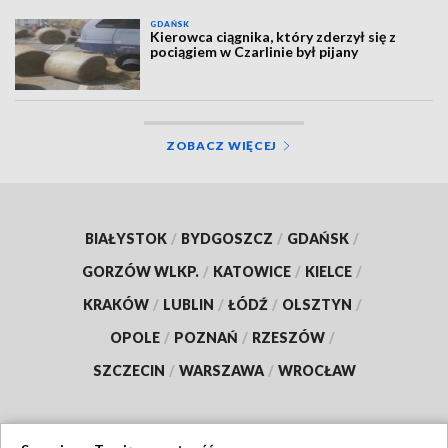
GDAŃSK
Kierowca ciągnika, który zderzył się z
pociągiem w Czarlinie był pijany
ZOBACZ WIĘCEJ
BIAŁYSTOK
/
BYDGOSZCZ
/
GDAŃSK
/
GORZÓW WLKP.
/
KATOWICE
/
KIELCE
/
KRAKÓW
/
LUBLIN
/
ŁÓDŹ
/
OLSZTYN
/
OPOLE
/
POZNAŃ
/
RZESZÓW
/
SZCZECIN
/
WARSZAWA
/
WROCŁAW