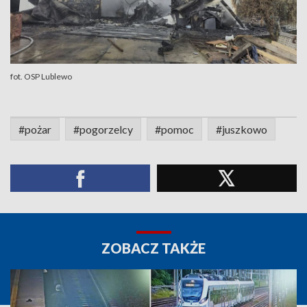
fot. OSP Lublewo
#pożar
#pogorzelcy
#pomoc
#juszkowo
ZOBACZ TAKŻE