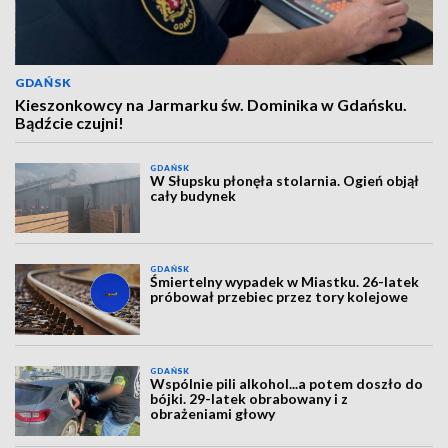
GDAŃSK
Kieszonkowcy na Jarmarku św. Dominika w Gdańsku.
Bądźcie czujni!
GDAŃSK
W Słupsku płonęła stolarnia. Ogień objął
cały budynek
GDAŃSK
Śmiertelny wypadek w Miastku. 26-latek
próbował przebiec przez tory kolejowe
GDAŃSK
Wspólnie pili alkohol...a potem doszło do
bójki. 29-latek obrabowany i z
obrażeniami głowy