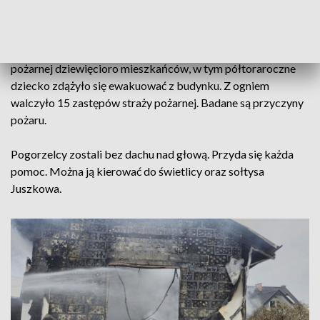
Pożar domu wielorodzinnego przy ul. Sportowej w Juszkowie
wybuchł ok. godz. 13:00. Jeszcze przed przyjazdem straży
pożarnej dziewięcioro mieszkańców, w tym półtoraroczne
dziecko zdążyło się ewakuować z budynku. Z ogniem
walczyło 15 zastępów straży pożarnej. Badane są przyczyny
pożaru.
Pogorzelcy zostali bez dachu nad głową. Przyda się każda
pomoc. Można ją kierować do świetlicy oraz sołtysa
Juszkowa.