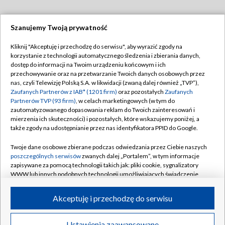
Szanujemy Twoją prywatność
Dołącz do nas:
Kliknij "Akceptuję i przechodzę do serwisu", aby wyrazić zgody na
korzystanie z technologii automatycznego śledzenia i zbierania danych,
TVP
dostęp do informacji na Twoim urządzeniu końcowym i ich
Abonament TVP
przechowywanie oraz na przetwarzanie Twoich danych osobowych przez
Regulamin TVP
nas, czyli Telewizję Polską S.A. w likwidacji (zwaną dalej również „TVP”),
Emisja w TVP
Zaufanych Partnerów z IAB* (1201 firm)
oraz pozostałych
Zaufanych
Polityka prywatności
Partnerów TVP (93 firm)
, w celach marketingowych (w tym do
Centrum informacji TVP
Moje zgody
zautomatyzowanego dopasowania reklam do Twoich zainteresowań i
mierzenia ich skuteczności) i pozostałych, które wskazujemy poniżej, a
Naziemna Telewizja Cyfrowa
Pomoc
także zgody na udostępnianie przez nas identyfikatora PPID do Google.
Sklep TVP
Biuro reklamy
Twoje dane osobowe zbierane podczas odwiedzania przez Ciebie naszych
Rada Programowa
poszczególnych serwisów
zwanych dalej „Portalem”, w tym informacje
Kontakt
zapisywane za pomocą technologii takich jak: pliki cookie, sygnalizatory
System NOS
WWW lub innych podobnych technologii umożliwiających świadczenie
dopasowanych i bezpiecznych usług, personalizację treści oraz reklam,
Informacje o nadawcy
Kanały
udostępnianie funkcji mediów społecznościowych oraz analizowanie
Akceptuję i przechodzę do serwisu
ruchu w Internecie.
Program dla prasy
©2026 Telewizja Polska S.A. w likwidacji
Biuro Reklamy
Twoje dane osobowe zbierane podczas odwiedzania przez Ciebie
Ustawienia zaawansowane