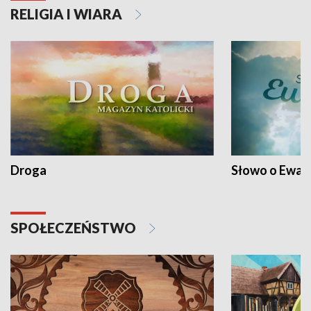
RELIGIA I WIARA
Droga
Słowo o Ewang
SPOŁECZEŃSTWO