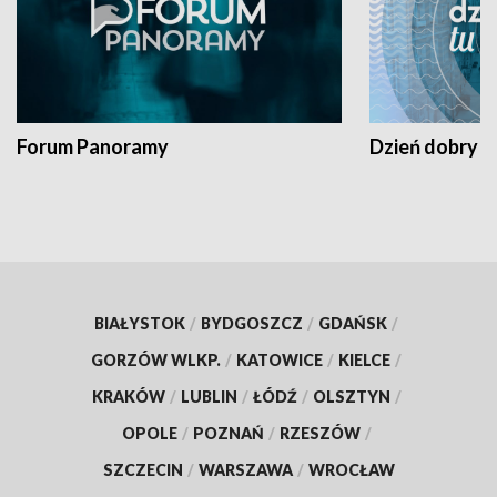
Forum Panoramy
Dzień dobry t
BIAŁYSTOK
/
BYDGOSZCZ
/
GDAŃSK
/
GORZÓW WLKP.
/
KATOWICE
/
KIELCE
/
KRAKÓW
/
LUBLIN
/
ŁÓDŹ
/
OLSZTYN
/
OPOLE
/
POZNAŃ
/
RZESZÓW
/
SZCZECIN
/
WARSZAWA
/
WROCŁAW