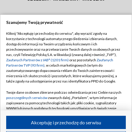
Szanujemy Twoją prywatność
Dołącz do nas:
Kliknij "Akceptuję i przechodzę do serwisu", aby wyrazić zgody na
korzystanie z technologii automatycznego śledzenia i zbierania danych,
TVP
dostęp do informacji na Twoim urządzeniu końcowym i ich
Abonament TVP
przechowywanie oraz na przetwarzanie Twoich danych osobowych przez
Regulamin TVP
nas, czyli Telewizję Polską S.A. w likwidacji (zwaną dalej również „TVP”),
Emisja w TVP
Polityka prywatności
Zaufanych Partnerów z IAB* (1201 firm)
oraz pozostałych
Zaufanych
Partnerów TVP (93 firm)
, w celach marketingowych (w tym do
Centrum informacji TVP
Moje zgody
zautomatyzowanego dopasowania reklam do Twoich zainteresowań i
mierzenia ich skuteczności) i pozostałych, które wskazujemy poniżej, a
Naziemna Telewizja Cyfrowa
Pomoc
także zgody na udostępnianie przez nas identyfikatora PPID do Google.
Sklep TVP
Biuro reklamy
Twoje dane osobowe zbierane podczas odwiedzania przez Ciebie naszych
Rada Programowa
Kontakt
poszczególnych serwisów
zwanych dalej „Portalem”, w tym informacje
zapisywane za pomocą technologii takich jak: pliki cookie, sygnalizatory
System NOS
WWW lub innych podobnych technologii umożliwiających świadczenie
dopasowanych i bezpiecznych usług, personalizację treści oraz reklam,
Informacje o nadawcy
Kanały
udostępnianie funkcji mediów społecznościowych oraz analizowanie
Akceptuję i przechodzę do serwisu
ruchu w Internecie.
Program dla prasy
©2026 Telewizja Polska S.A. w likwidacji