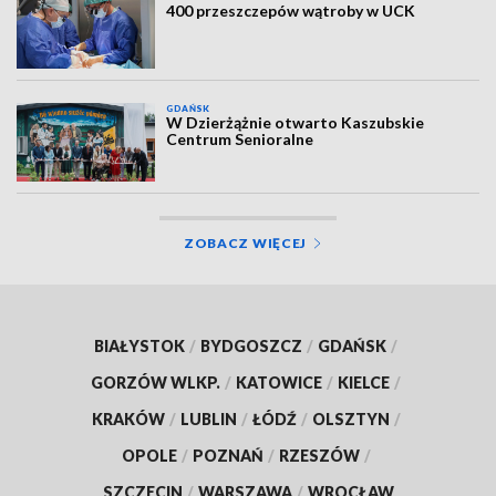
400 przeszczepów wątroby w UCK
GDAŃSK
W Dzierżążnie otwarto Kaszubskie
Centrum Senioralne
ZOBACZ WIĘCEJ
BIAŁYSTOK
/
BYDGOSZCZ
/
GDAŃSK
/
GORZÓW WLKP.
/
KATOWICE
/
KIELCE
/
KRAKÓW
/
LUBLIN
/
ŁÓDŹ
/
OLSZTYN
/
OPOLE
/
POZNAŃ
/
RZESZÓW
/
SZCZECIN
/
WARSZAWA
/
WROCŁAW