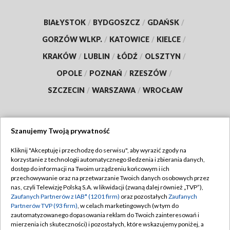
BIAŁYSTOK
/
BYDGOSZCZ
/
GDAŃSK
/
GORZÓW WLKP.
/
KATOWICE
/
KIELCE
/
KRAKÓW
/
LUBLIN
/
ŁÓDŹ
/
OLSZTYN
/
OPOLE
/
POZNAŃ
/
RZESZÓW
/
SZCZECIN
/
WARSZAWA
/
WROCŁAW
Szanujemy Twoją prywatność
Dołącz do nas:
Kliknij "Akceptuję i przechodzę do serwisu", aby wyrazić zgody na
korzystanie z technologii automatycznego śledzenia i zbierania danych,
TVP
dostęp do informacji na Twoim urządzeniu końcowym i ich
Abonament TVP
przechowywanie oraz na przetwarzanie Twoich danych osobowych przez
Regulamin TVP
nas, czyli Telewizję Polską S.A. w likwidacji (zwaną dalej również „TVP”),
Emisja w TVP
Polityka prywatności
Zaufanych Partnerów z IAB* (1201 firm)
oraz pozostałych
Zaufanych
Partnerów TVP (93 firm)
, w celach marketingowych (w tym do
Centrum informacji TVP
Moje zgody
zautomatyzowanego dopasowania reklam do Twoich zainteresowań i
mierzenia ich skuteczności) i pozostałych, które wskazujemy poniżej, a
Naziemna Telewizja Cyfrowa