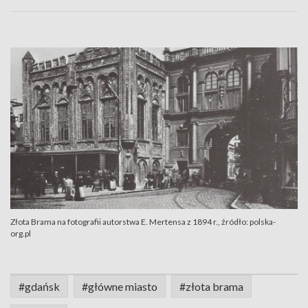
Złota Brama na fotografii autorstwa E. Mertensa z 1894 r., źródło: polska-
org.pl
#gdańsk
#główne miasto
#złota brama