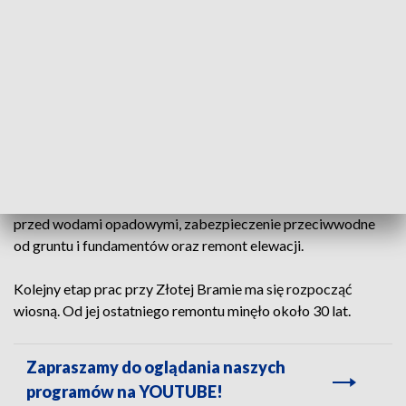
Kiedy Złota Brama zaprezentuje się turystom i mieszkańcom w pełnej klasie?
fot. Dominik Paszliński/www.gdansk.pl
Właścicielem Złotej Bramy jest Stowarzyszenie Architektów
Polskich Oddział Wybrzeże, które przeprowadza remont.
Ten podzielony jest na trzy etapy - zabezpieczenie tarasu
przed wodami opadowymi, zabezpieczenie przeciwwodne
od gruntu i fundamentów oraz remont elewacji.
Kolejny etap prac przy Złotej Bramie ma się rozpocząć
wiosną. Od jej ostatniego remontu minęło około 30 lat.
Zapraszamy do oglądania naszych
programów na YOUTUBE!