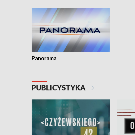
kardiologiczny dla Puckiego Szpitala • Na
witali To
Pomorzu znów rekordowe upały
Panorama
PUBLICYSTYKA