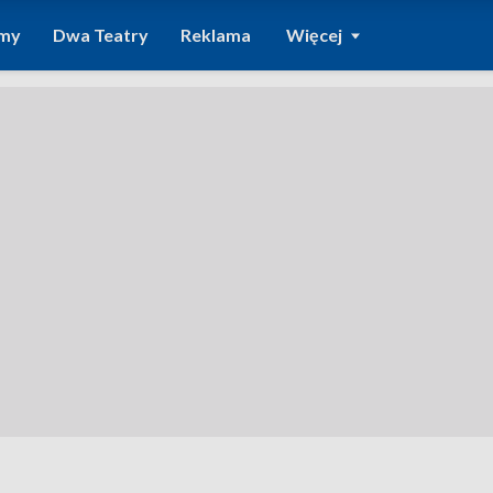
amy
Dwa Teatry
Reklama
Więcej