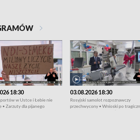
OGRAMÓW
026 18:30
03.08.2026 18:30
portów w Ustce i Łebie nie
Rosyjski samolot rozpoznawczy
 • Zarzuty dla pijanego
przechwycony • Wnioski po tragicz
ciągnika • Protest
pożarze na działkach • Śledztwo po
wanych przez dewelopera w
pożarze łodzi na Motławie • Urząd M
ilion zł dla dzieci z UCK od
wraca do Słupska • Kampania społe
ghters • Efekty wpisu Gdyni na
puckiego Hospicjum • Nagrody Fest
ESCO • Kaszubscy kuczerzy
Szekspirowskiego rozdane • Tysiąc