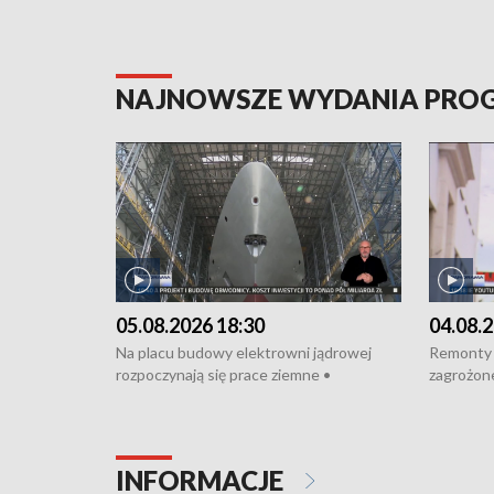
NAJNOWSZE WYDANIA PR
05.08.2026 18:30
04.08.2
Na placu budowy elektrowni jądrowej
Remonty 
rozpoczynają się prace ziemne •
zagrożone
Podpisano umowę na budowę obwodnicy
kierowcy 
Starogardu Gdańskiego • Za kilka dni
poszkodo
wodowanie ORP „Wicher” • 18 milionów
Gdyni • M
złotych na inwestycje w szkołach w Rumi
Cancer Fi
INFORMACJE
i Wejherowie • Nowy sprzęt
Listę UN