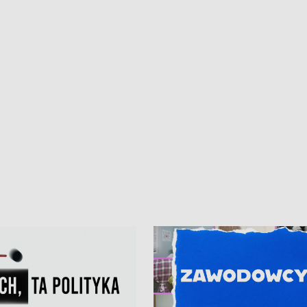
ur de Pologne
kibiców na trasie przejazdu peleton
Tour de Pologne przez Kaszuby