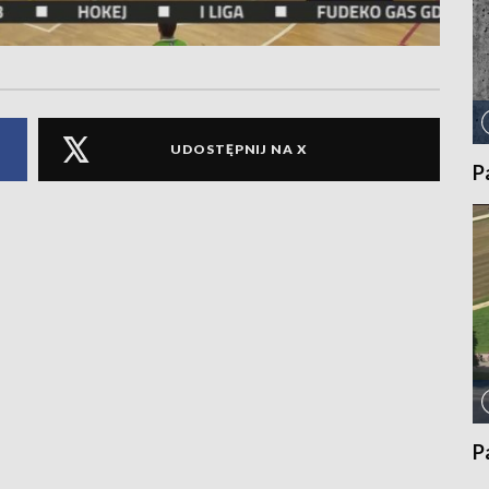
UDOSTĘPNIJ NA X
P
P