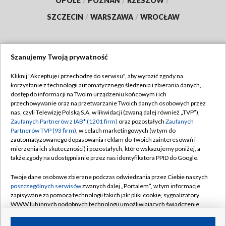
OPOLE
/
POZNAŃ
/
RZESZÓW
/
SZCZECIN
/
WARSZAWA
/
WROCŁAW
Szanujemy Twoją prywatność
Dołącz do nas:
Kliknij "Akceptuję i przechodzę do serwisu", aby wyrazić zgody na
korzystanie z technologii automatycznego śledzenia i zbierania danych,
TVP
dostęp do informacji na Twoim urządzeniu końcowym i ich
Abonament TVP
przechowywanie oraz na przetwarzanie Twoich danych osobowych przez
Regulamin TVP
nas, czyli Telewizję Polską S.A. w likwidacji (zwaną dalej również „TVP”),
Emisja w TVP
Zaufanych Partnerów z IAB* (1201 firm)
oraz pozostałych
Zaufanych
Polityka prywatności
Partnerów TVP (93 firm)
, w celach marketingowych (w tym do
Centrum informacji TVP
Moje zgody
zautomatyzowanego dopasowania reklam do Twoich zainteresowań i
mierzenia ich skuteczności) i pozostałych, które wskazujemy poniżej, a
Naziemna Telewizja Cyfrowa
Pomoc
także zgody na udostępnianie przez nas identyfikatora PPID do Google.
Sklep TVP
Biuro reklamy
Twoje dane osobowe zbierane podczas odwiedzania przez Ciebie naszych
Rada Programowa
poszczególnych serwisów
zwanych dalej „Portalem”, w tym informacje
Kontakt
zapisywane za pomocą technologii takich jak: pliki cookie, sygnalizatory
System NOS
WWW lub innych podobnych technologii umożliwiających świadczenie
dopasowanych i bezpiecznych usług, personalizację treści oraz reklam,
Informacje o nadawcy
Kanały
udostępnianie funkcji mediów społecznościowych oraz analizowanie