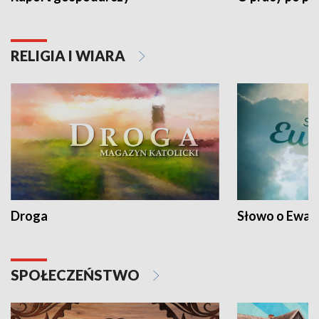
RELIGIA I WIARA
Droga
Słowo o Ewang
SPOŁECZEŃSTWO