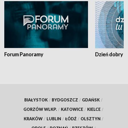
Forum Panoramy
Dzień dobry t
BIAŁYSTOK
/
BYDGOSZCZ
/
GDAŃSK
/
GORZÓW WLKP.
/
KATOWICE
/
KIELCE
/
KRAKÓW
/
LUBLIN
/
ŁÓDŹ
/
OLSZTYN
/