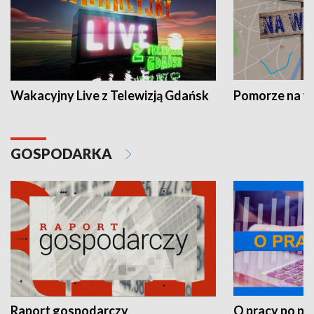
Wakacyjny Live z Telewizją Gdańsk
Pomorze na 
GOSPODARKA
Raport gospodarczy
O pracy po pr