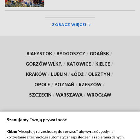
ZOBACZ WIĘCEJ
BIAŁYSTOK
/
BYDGOSZCZ
/
GDAŃSK
/
GORZÓW WLKP.
/
KATOWICE
/
KIELCE
/
KRAKÓW
/
LUBLIN
/
ŁÓDŹ
/
OLSZTYN
/
OPOLE
/
POZNAŃ
/
RZESZÓW
/
SZCZECIN
/
WARSZAWA
/
WROCŁAW
Szanujemy Twoją prywatność
Dołącz do nas:
Kliknij "Akceptuję i przechodzę do serwisu", aby wyrazić zgody na
korzystanie z technologii automatycznego śledzenia i zbierania danych,
TVP