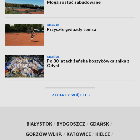
Mogą zostać zabudowane
GDAŃSK
Przyszłe gwiazdy tenisa
GDAŃSK
Po 30 latach żeńska koszykówka znika z
Gdyni
ZOBACZ WIĘCEJ
BIAŁYSTOK
/
BYDGOSZCZ
/
GDAŃSK
/
GORZÓW WLKP.
/
KATOWICE
/
KIELCE
/