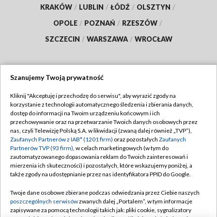
KRAKÓW
/
LUBLIN
/
ŁÓDŹ
/
OLSZTYN
/
OPOLE
/
POZNAŃ
/
RZESZÓW
/
SZCZECIN
/
WARSZAWA
/
WROCŁAW
Szanujemy Twoją prywatność
Dołącz do nas:
Kliknij "Akceptuję i przechodzę do serwisu", aby wyrazić zgody na
korzystanie z technologii automatycznego śledzenia i zbierania danych,
TVP
dostęp do informacji na Twoim urządzeniu końcowym i ich
Abonament TVP
przechowywanie oraz na przetwarzanie Twoich danych osobowych przez
Regulamin TVP
nas, czyli Telewizję Polską S.A. w likwidacji (zwaną dalej również „TVP”),
Emisja w TVP
Polityka prywatności
Zaufanych Partnerów z IAB* (1201 firm)
oraz pozostałych
Zaufanych
Partnerów TVP (93 firm)
, w celach marketingowych (w tym do
Centrum informacji TVP
Moje zgody
zautomatyzowanego dopasowania reklam do Twoich zainteresowań i
mierzenia ich skuteczności) i pozostałych, które wskazujemy poniżej, a
Naziemna Telewizja Cyfrowa
Pomoc
także zgody na udostępnianie przez nas identyfikatora PPID do Google.
Sklep TVP
Biuro reklamy
Twoje dane osobowe zbierane podczas odwiedzania przez Ciebie naszych
Rada Programowa
Kontakt
poszczególnych serwisów
zwanych dalej „Portalem”, w tym informacje
zapisywane za pomocą technologii takich jak: pliki cookie, sygnalizatory
System NOS