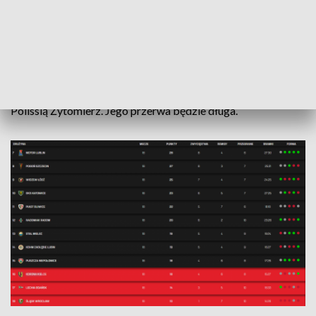
Efekty postarają się pokazać w sobotę.
Kontuzje w zespole
Lechia już w pierwszym meczu będzie musiała poradzić sobie
bez Ivana Żelisko, który doznał kontuzji podczas meczu z
Polissią Żytomierz. Jego przerwa będzie długa.