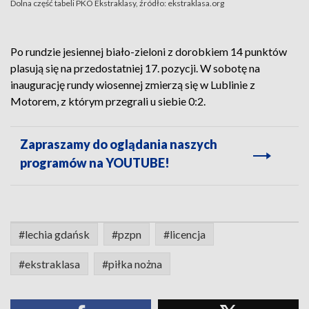
Dolna część tabeli PKO Ekstraklasy, źródło: ekstraklasa.org
Po rundzie jesiennej biało-zieloni z dorobkiem 14 punktów
plasują się na przedostatniej 17. pozycji. W sobotę na
inaugurację rundy wiosennej zmierzą się w Lublinie z
Motorem, z którym przegrali u siebie 0:2.
Zapraszamy do oglądania naszych
programów na YOUTUBE!
#lechia gdańsk
#pzpn
#licencja
#ekstraklasa
#piłka nożna