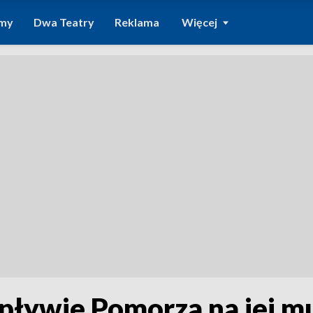
amy
Dwa Teatry
Reklama
Więcej
wpływie Pomorza na jej m