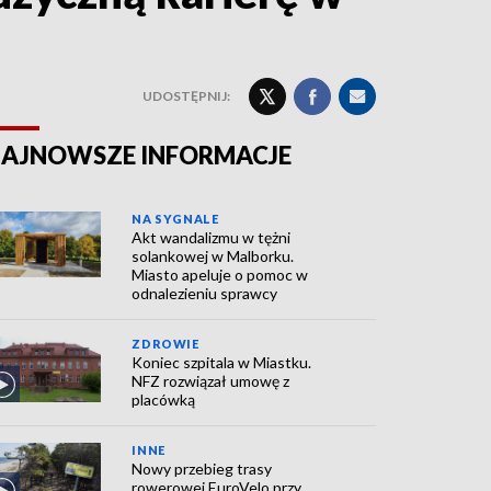
UDOSTĘPNIJ:
AJNOWSZE INFORMACJE
NA SYGNALE
Akt wandalizmu w tężni
solankowej w Malborku.
Miasto apeluje o pomoc w
odnalezieniu sprawcy
ZDROWIE
Koniec szpitala w Miastku.
NFZ rozwiązał umowę z
placówką
INNE
Nowy przebieg trasy
rowerowej EuroVelo przy