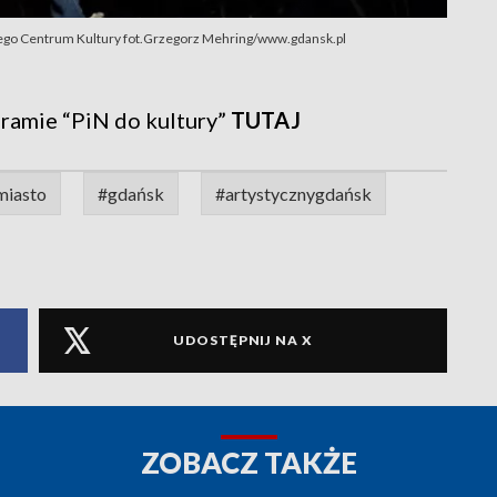
ckiego Centrum Kultury fot.Grzegorz Mehring/www.gdansk.pl
gramie “PiN do kultury”
TUTAJ
miasto
#gdańsk
#artystycznygdańsk
UDOSTĘPNIJ NA X
ZOBACZ TAKŻE