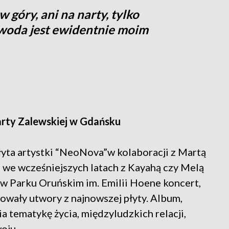
w góry, ani na narty, tylko
woda jest ewidentnie moim
 Marty Zalewskiej w Gdańsku
łyta artystki “NeoNova”w kolaboracji z Martą
 we wcześniejszych latach z Kayahą czy Melą
ę w Parku Oruńskim im. Emilii Hoene koncert,
owały utwory z najnowszej płyty. Album,
a tematykę życia, międzyludzkich relacji,
woju.