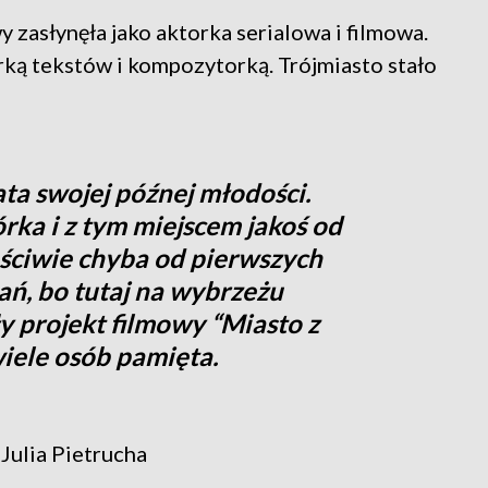
 zasłynęła jako aktorka serialowa i filmowa.
rką tekstów i kompozytorką. Trójmiasto stało
ata swojej późnej młodości.
órka i z tym miejscem jakoś od
aściwie chyba od pierwszych
ń, bo tutaj na wybrzeżu
y projekt filmowy “Miasto z
wiele osób pamięta.
Julia Pietrucha