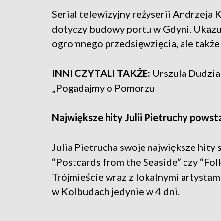
Serial telewizyjny reżyserii Andrzej
dotyczy budowy portu w Gdyni. Ukazuj
ogromnego przedsięwzięcia, ale także 
INNI CZYTALI TAKŻE:
Urszula Dudziak
„Pogadajmy o Pomorzu
Największe hity Julii Pietruchy pows
Julia Pietrucha swoje największe hity
“Postcards from the Seaside” czy “Folk
Trójmieście wraz z lokalnymi artystam
w Kolbudach jedynie w 4 dni.