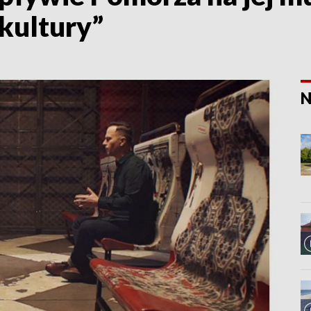
kultury”
N