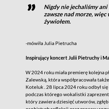
Nigdy nie jechaliśmy ani 
zawsze nad morze, więc 
żywiołem.
-mówiła Julia Pietrucha
Inspirujący koncert Julii Pietruchy i
W 2024 roku miała premierę kolejna p
Zalewską, która współpracowała także
Koteluk . 28 lipca 2024 roku odbył si
podczas którego wokalistki zaprezent
który zawiera dziesięć utworów, zgłębi
osobistych refleksji oraz procesu roz