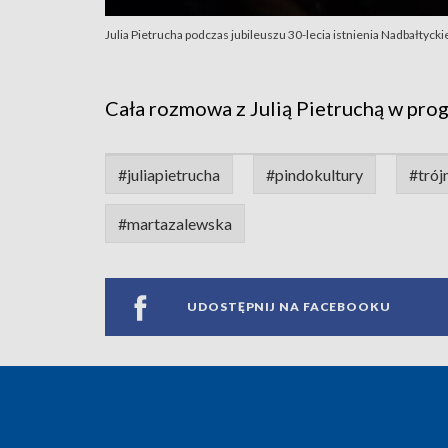
Julia Pietrucha podczas jubileuszu 30-lecia istnienia Nadbałty
Cała rozmowa z Julią Pietruchą w pro
#juliapietrucha
#pindokultury
#trój
#martazalewska
UDOSTĘPNIJ NA FACEBOOKU