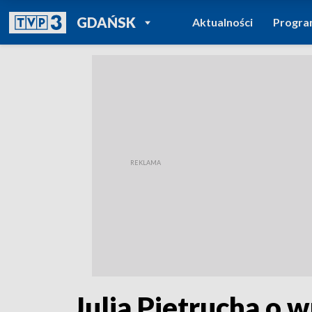
POWRÓT DO
GDAŃSK
Aktualności
Progr
TVP REGIONY
Julia Pietrucha o 