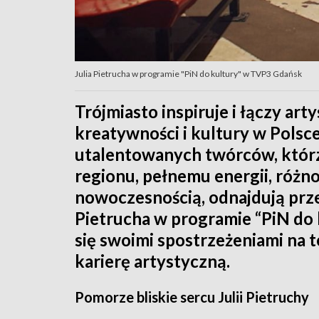
Julia Pietrucha w programie "PiN do kultury" w TVP3 Gdańsk
Trójmiasto inspiruje i łączy a
kreatywności i kultury w Polsce.
utalentowanych twórców, którz
regionu, pełnemu energii, różno
nowoczesnością, odnajdują przes
Pietrucha w programie “PiN do 
się swoimi spostrzeżeniami na te
karierę artystyczną.
Pomorze bliskie sercu Julii Pietruchy