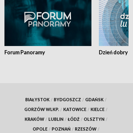
Forum Panoramy
Dzień dobry t
BIAŁYSTOK
/
BYDGOSZCZ
/
GDAŃSK
/
GORZÓW WLKP.
/
KATOWICE
/
KIELCE
/
KRAKÓW
/
LUBLIN
/
ŁÓDŹ
/
OLSZTYN
/
OPOLE
/
POZNAŃ
/
RZESZÓW
/