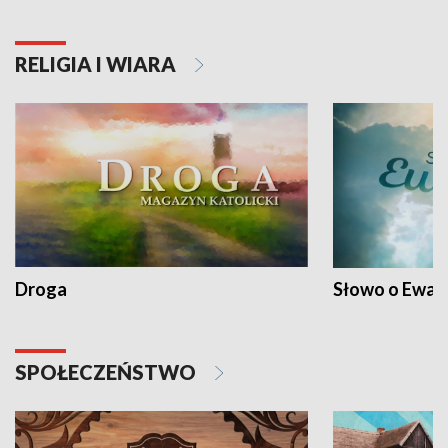
RELIGIA I WIARA
Droga
Słowo o Ewang
SPOŁECZEŃSTWO