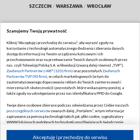
SZCZECIN
/
WARSZAWA
/
WROCŁAW
Szanujemy Twoją prywatność
Dołącz do nas:
Kliknij "Akceptuję i przechodzę do serwisu", aby wyrazić zgody na
korzystanie z technologii automatycznego śledzenia i zbierania danych,
TVP
dostęp do informacji na Twoim urządzeniu końcowym i ich
Abonament TVP
przechowywanie oraz na przetwarzanie Twoich danych osobowych przez
Regulamin TVP
nas, czyli Telewizję Polską S.A. w likwidacji (zwaną dalej również „TVP”),
Emisja w TVP
Zaufanych Partnerów z IAB* (1201 firm)
oraz pozostałych
Zaufanych
Polityka prywatności
Partnerów TVP (93 firm)
, w celach marketingowych (w tym do
Centrum informacji TVP
Moje zgody
zautomatyzowanego dopasowania reklam do Twoich zainteresowań i
mierzenia ich skuteczności) i pozostałych, które wskazujemy poniżej, a
Naziemna Telewizja Cyfrowa
Pomoc
także zgody na udostępnianie przez nas identyfikatora PPID do Google.
Sklep TVP
Biuro reklamy
Twoje dane osobowe zbierane podczas odwiedzania przez Ciebie naszych
Rada Programowa
poszczególnych serwisów
zwanych dalej „Portalem”, w tym informacje
Kontakt
zapisywane za pomocą technologii takich jak: pliki cookie, sygnalizatory
System NOS
WWW lub innych podobnych technologii umożliwiających świadczenie
dopasowanych i bezpiecznych usług, personalizację treści oraz reklam,
Informacje o nadawcy
Kanały
udostępnianie funkcji mediów społecznościowych oraz analizowanie
Akceptuję i przechodzę do serwisu
ruchu w Internecie.
Program dla prasy