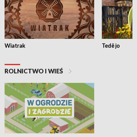
Wiatrak
Tedë jo
ROLNICTWO I WIEŚ