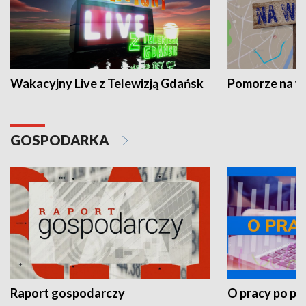
Wakacyjny Live z Telewizją Gdańsk
Pomorze na 
GOSPODARKA
Raport gospodarczy
O pracy po pr