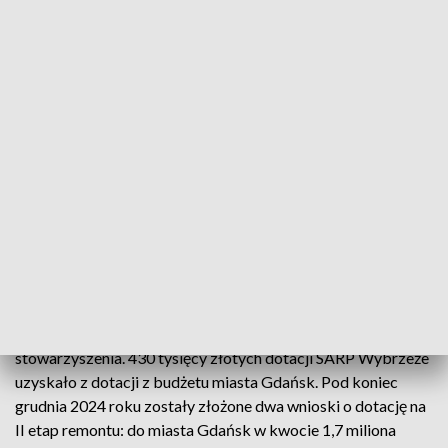
Zachęcamy do wyrażenia swojej opinii na ten temat w
komentarzach pod postem na naszym profilu na Facebooku
INNI CZYTALI TAKŻE:
Zabytkową „Forsterówkę” czeka
lepsza przyszłość
Skąd SARP Wybrzeże pozyska środki na remont Złotej
Bramy?
S
ARP Wybrzeże z własnych składek oraz innych źródeł
utrzymania jest w stanie zebrać kilkadziesiąt tysięcy złotych
rocznie. Na I etap prac remontowych Złotej Bramy około
140 tysięcy złotych pochodziło ze środków własnych
stowarzyszenia. 430 tysięcy złotych dotacji SARP Wybrzeże
uzyskało z dotacji z budżetu miasta Gdańsk. Pod koniec
grudnia 2024 roku zostały złożone dwa wnioski o dotację na
II etap remontu: do miasta Gdańsk w kwocie 1,7 miliona