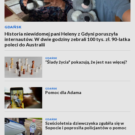
GDAŃSK
Historia niewidomej pani Heleny z Gdyni poruszyła
internautów. W dwie godziny zebrali 100 tys. zł. 90-latka
poleci do Australii
GDAŃSK
“Ślady życia" pokazują, że jest nas więcej?
GDAŃSK
Pomoc dla Adama
GDAŃSK
Sześcioletnia dziewczynka zgubiła się w
Sopocie i poprosiła policjantów o pomoc