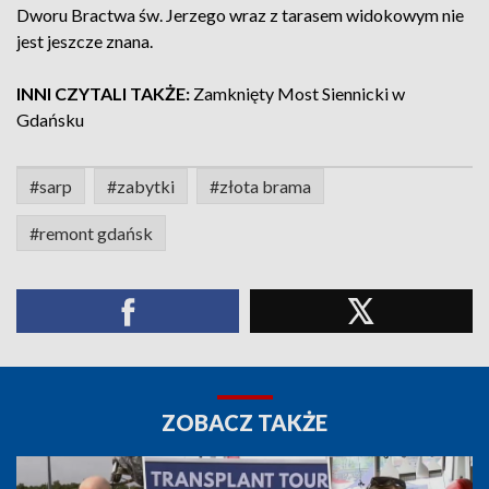
Dworu Bractwa św. Jerzego wraz z tarasem widokowym nie
jest jeszcze znana.
INNI CZYTALI TAKŻE:
Zamknięty Most Siennicki w
Gdańsku
#sarp
#zabytki
#złota brama
#remont gdańsk
ZOBACZ TAKŻE