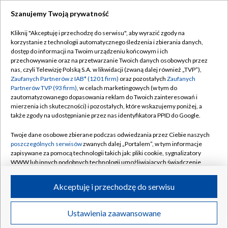
Szanujemy Twoją prywatność
Dołącz do nas:
Kliknij "Akceptuję i przechodzę do serwisu", aby wyrazić zgody na
korzystanie z technologii automatycznego śledzenia i zbierania danych,
TVP
dostęp do informacji na Twoim urządzeniu końcowym i ich
Abonament TVP
przechowywanie oraz na przetwarzanie Twoich danych osobowych przez
Regulamin TVP
nas, czyli Telewizję Polską S.A. w likwidacji (zwaną dalej również „TVP”),
Emisja w TVP
Polityka prywatności
Zaufanych Partnerów z IAB* (1201 firm)
oraz pozostałych
Zaufanych
Partnerów TVP (93 firm)
, w celach marketingowych (w tym do
Centrum informacji TVP
Moje zgody
zautomatyzowanego dopasowania reklam do Twoich zainteresowań i
mierzenia ich skuteczności) i pozostałych, które wskazujemy poniżej, a
Naziemna Telewizja Cyfrowa
Pomoc
także zgody na udostępnianie przez nas identyfikatora PPID do Google.
Sklep TVP
Biuro reklamy
Twoje dane osobowe zbierane podczas odwiedzania przez Ciebie naszych
Rada Programowa
Kontakt
poszczególnych serwisów
zwanych dalej „Portalem”, w tym informacje
zapisywane za pomocą technologii takich jak: pliki cookie, sygnalizatory
System NOS
WWW lub innych podobnych technologii umożliwiających świadczenie
dopasowanych i bezpiecznych usług, personalizację treści oraz reklam,
Informacje o nadawcy
Kanały
udostępnianie funkcji mediów społecznościowych oraz analizowanie
Akceptuję i przechodzę do serwisu
ruchu w Internecie.
Program dla prasy
©2026 Telewizja Polska S.A. w likwidacji
Biuro Reklamy
Twoje dane osobowe zbierane podczas odwiedzania przez Ciebie
Ustawienia zaawansowane
poszczególnych serwisów
na Portalu, takie jak adresy IP, identyfikatory
Ogłoszenie przetargowe
Twoich urządzeń końcowych i identyfikatory plików cookie, informacje o