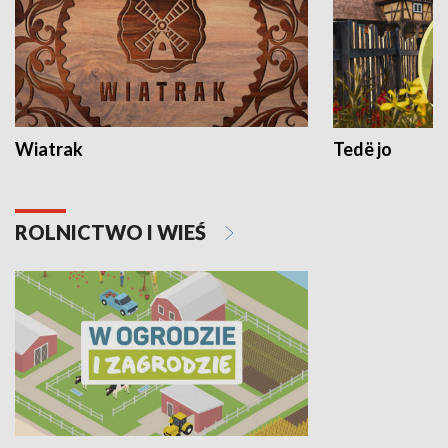
Wiatrak
Tedë jo
ROLNICTWO I WIEŚ