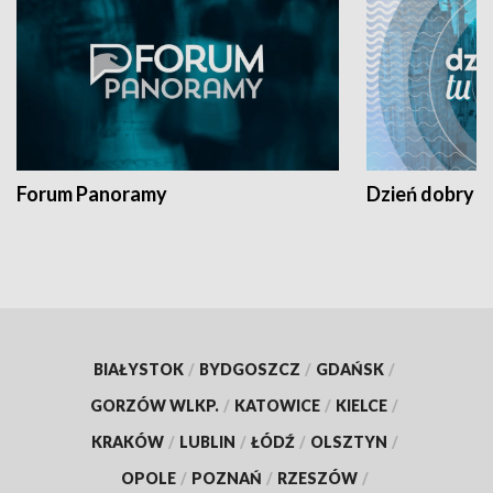
Forum Panoramy
Dzień dobry t
BIAŁYSTOK
/
BYDGOSZCZ
/
GDAŃSK
/
GORZÓW WLKP.
/
KATOWICE
/
KIELCE
/
KRAKÓW
/
LUBLIN
/
ŁÓDŹ
/
OLSZTYN
/
OPOLE
/
POZNAŃ
/
RZESZÓW
/