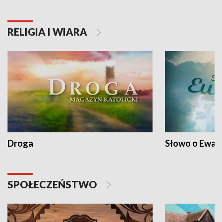
RELIGIA I WIARA
Droga
Słowo o Ewang
SPOŁECZEŃSTWO