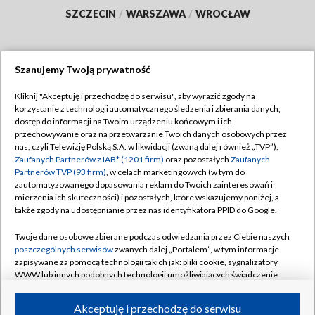
SZCZECIN
/
WARSZAWA
/
WROCŁAW
Szanujemy Twoją prywatność
Dołącz do nas:
Kliknij "Akceptuję i przechodzę do serwisu", aby wyrazić zgody na
korzystanie z technologii automatycznego śledzenia i zbierania danych,
TVP
dostęp do informacji na Twoim urządzeniu końcowym i ich
Abonament TVP
przechowywanie oraz na przetwarzanie Twoich danych osobowych przez
Regulamin TVP
nas, czyli Telewizję Polską S.A. w likwidacji (zwaną dalej również „TVP”),
Emisja w TVP
Zaufanych Partnerów z IAB* (1201 firm)
oraz pozostałych
Zaufanych
Polityka prywatności
Partnerów TVP (93 firm)
, w celach marketingowych (w tym do
Centrum informacji TVP
Moje zgody
zautomatyzowanego dopasowania reklam do Twoich zainteresowań i
mierzenia ich skuteczności) i pozostałych, które wskazujemy poniżej, a
Naziemna Telewizja Cyfrowa
Pomoc
także zgody na udostępnianie przez nas identyfikatora PPID do Google.
Sklep TVP
Biuro reklamy
Twoje dane osobowe zbierane podczas odwiedzania przez Ciebie naszych
Rada Programowa
poszczególnych serwisów
zwanych dalej „Portalem”, w tym informacje
Kontakt
zapisywane za pomocą technologii takich jak: pliki cookie, sygnalizatory
System NOS
WWW lub innych podobnych technologii umożliwiających świadczenie
dopasowanych i bezpiecznych usług, personalizację treści oraz reklam,
Informacje o nadawcy
Kanały
udostępnianie funkcji mediów społecznościowych oraz analizowanie
Akceptuję i przechodzę do serwisu
ruchu w Internecie.
Program dla prasy