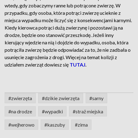
wtedy, gdy zobaczymy ranne lub potrącone zwierzę. W
przypadku, gdy osoba, która potrąci zwierzę ucieknie z
miejsca wypadku może liczyć się z konsekwencjami karnymi.
Kiedy kierowca potrąci dużą zwierzynę i pozostawi ją na
drodze, będzie ono stanowić przeszkodę. Jeżeli inny
kierujący wjedzie na nią i dojdzie do wypadku, osoba, która
potrąciła zwierzę będzie odpowiadać za to, że nie zadbała o
usunięcie zagrożenia z drogi. Więcej na temat kolizji z
udziałem zwierząt dowiesz się
TUTAJ
.
#zwierzęta
#dzikie zwierzęta
#sarny
#na drodze
#wypadki
#straż miejska
#wejherowo
#kaszuby
#zima