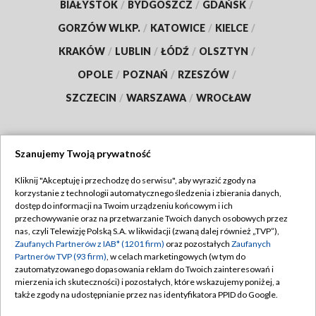
BIAŁYSTOK
/
BYDGOSZCZ
/
GDAŃSK
/
GORZÓW WLKP.
/
KATOWICE
/
KIELCE
/
KRAKÓW
/
LUBLIN
/
ŁÓDŹ
/
OLSZTYN
/
OPOLE
/
POZNAŃ
/
RZESZÓW
/
SZCZECIN
/
WARSZAWA
/
WROCŁAW
Szanujemy Twoją prywatność
Dołącz do nas:
Kliknij "Akceptuję i przechodzę do serwisu", aby wyrazić zgody na
korzystanie z technologii automatycznego śledzenia i zbierania danych,
TVP
dostęp do informacji na Twoim urządzeniu końcowym i ich
Abonament TVP
przechowywanie oraz na przetwarzanie Twoich danych osobowych przez
Regulamin TVP
nas, czyli Telewizję Polską S.A. w likwidacji (zwaną dalej również „TVP”),
Emisja w TVP
Polityka prywatności
Zaufanych Partnerów z IAB* (1201 firm)
oraz pozostałych
Zaufanych
Partnerów TVP (93 firm)
, w celach marketingowych (w tym do
Centrum informacji TVP
Moje zgody
zautomatyzowanego dopasowania reklam do Twoich zainteresowań i
mierzenia ich skuteczności) i pozostałych, które wskazujemy poniżej, a
Naziemna Telewizja Cyfrowa
Pomoc
także zgody na udostępnianie przez nas identyfikatora PPID do Google.
Sklep TVP
Biuro reklamy