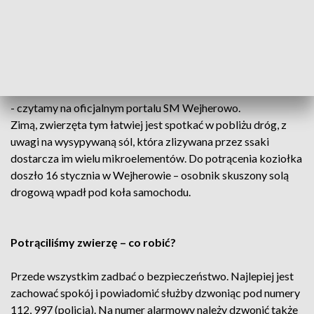
wjeździe do miasta. W miejscu tym jest
tzw. przesmyk, którym zwierzęta się
poruszają i przechodzą z jednej strony lasu
na drugą.
- czytamy na oficjalnym portalu SM Wejherowo.
Zimą, zwierzęta tym łatwiej jest spotkać w pobliżu dróg, z
uwagi na wysypywaną sól, która zlizywana przez ssaki
dostarcza im wielu mikroelementów. Do potrącenia koziołka
doszło 16 stycznia w Wejherowie – osobnik skuszony solą
drogową wpadł pod koła samochodu.
Potrąciliśmy zwierzę – co robić?
Przede wszystkim zadbać o bezpieczeństwo. Najlepiej jest
zachować spokój i powiadomić służby dzwoniąc pod numery
112, 997 (policja). Na numer alarmowy należy dzwonić także