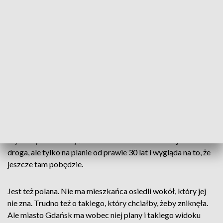
ZOBACZ TAKŻE: Nie w Gdańsku i nie w
Gdyni. W Suchym Dworze
powstało lodowisko całoroczne
Rzeczywistość mieszkańców dzielnicy Gdańsk Migowo jest
„stojąca”. Jak się stoi w korkach i patrzy na boki to widać, że
rusza się zupełnie coś innego. Na przykład dźwigi budowlane,
czyli kolejne mieszkanie, kolejny samochód albo i dwa. A
więc za dwa lata, korek może być dwa razy większy,
arytmetyka może być okrutna. Chociaż niedaleko jest inna
droga, ale tylko na planie od prawie 30 lat i wygląda na to, że
jeszcze tam pobędzie.
Jest też polana. Nie ma mieszkańca osiedli wokół, który jej
nie zna. Trudno też o takiego, który chciałby, żeby zniknęła.
Ale miasto Gdańsk ma wobec niej plany i takiego widoku