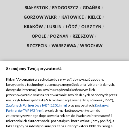
BIAŁYSTOK
/
BYDGOSZCZ
/
GDAŃSK
/
GORZÓW WLKP.
/
KATOWICE
/
KIELCE
/
KRAKÓW
/
LUBLIN
/
ŁÓDŹ
/
OLSZTYN
/
OPOLE
/
POZNAŃ
/
RZESZÓW
/
SZCZECIN
/
WARSZAWA
/
WROCŁAW
Szanujemy Twoją prywatność
Dołącz do nas:
Kliknij "Akceptuję i przechodzę do serwisu", aby wyrazić zgody na
korzystanie z technologii automatycznego śledzenia i zbierania danych,
TVP
dostęp do informacji na Twoim urządzeniu końcowym i ich
Abonament TVP
przechowywanie oraz na przetwarzanie Twoich danych osobowych przez
Regulamin TVP
nas, czyli Telewizję Polską S.A. w likwidacji (zwaną dalej również „TVP”),
Emisja w TVP
Polityka prywatności
Zaufanych Partnerów z IAB* (1201 firm)
oraz pozostałych
Zaufanych
Partnerów TVP (93 firm)
, w celach marketingowych (w tym do
Centrum informacji TVP
Moje zgody
zautomatyzowanego dopasowania reklam do Twoich zainteresowań i
mierzenia ich skuteczności) i pozostałych, które wskazujemy poniżej, a
Naziemna Telewizja Cyfrowa
Pomoc
także zgody na udostępnianie przez nas identyfikatora PPID do Google.