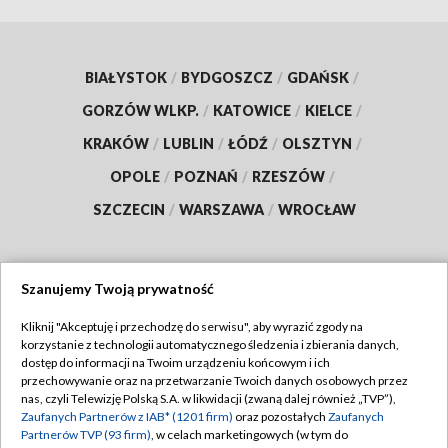
BIAŁYSTOK
/
BYDGOSZCZ
/
GDAŃSK
/
GORZÓW WLKP.
/
KATOWICE
/
KIELCE
/
KRAKÓW
/
LUBLIN
/
ŁÓDŹ
/
OLSZTYN
/
OPOLE
/
POZNAŃ
/
RZESZÓW
/
SZCZECIN
/
WARSZAWA
/
WROCŁAW
Szanujemy Twoją prywatność
Dołącz do nas:
Kliknij "Akceptuję i przechodzę do serwisu", aby wyrazić zgody na
korzystanie z technologii automatycznego śledzenia i zbierania danych,
TVP
dostęp do informacji na Twoim urządzeniu końcowym i ich
Abonament TVP
przechowywanie oraz na przetwarzanie Twoich danych osobowych przez
Regulamin TVP
nas, czyli Telewizję Polską S.A. w likwidacji (zwaną dalej również „TVP”),
Emisja w TVP
Zaufanych Partnerów z IAB* (1201 firm)
oraz pozostałych
Zaufanych
Polityka prywatności
Partnerów TVP (93 firm)
, w celach marketingowych (w tym do
Centrum informacji TVP