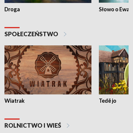
Droga
Słowo o Ewang
SPOŁECZEŃSTWO
Wiatrak
Tedë jo
ROLNICTWO I WIEŚ